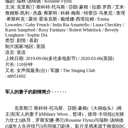
编剧: 瑞秋·汤纳德 / Rosanne Flynn
主演: 克里斯汀·斯科特·托马斯 / 莎朗·豪根 / 拉腊·罗西 / 艾米·
詹姆斯-凯利 / 杰森·弗莱明 / 科林·梅斯 / 特蕾莎·马奥尼 / 查理
·希斯科克 / 露丝·霍洛克斯 / 戴维娜·西塔拉姆 / Emma
Lowndes / Gaby French / India Ria Amarteifio / Laura Checkley /
Karen Sampford / Roxy Faridany / Robert Whitelock / Beverly
Longhurst / Sophie Dix
类型: 剧情 / 喜剧
制片国家/地区: 英国
语言: 英语
上映日期: 2019-09-06(多伦多电影节) / 2020-03-06(英国)
片长: 110分钟
又名: 女声我最美(台) / 军嫂 / The Singing Club
: tt8951692
军人的妻子的剧情简介 · · · · · ·
克里斯汀·斯科特·托马斯、莎朗·豪根(《大祸临头》)将
主演[军人的妻子](Military Wives，暂译)，彼得·卡坦纽([光猪
六壮士])执导，罗斯安娜·弗兰(Rosanne Flynn)与瑞秋·汤纳德
([成年人生存技巧])共同操刀剧本。影片灵感来源于根据BBC