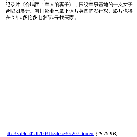
纪录片《合唱团：军人的妻子》，围绕军事基地的一支女子
合唱团展开。狮门影业已拿下该片英国的发行权。影片也将
在今年#多伦多电影节#寻找买家。
d6a335f9eb059f20031b8dc6e30c207f.torrent
(28.76 KB)