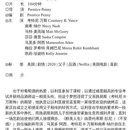
◎片 长 104分钟
◎导 演 Prentice Penny
◎编 剧 Prentice Penny
◎主 演 考特尼·万斯 Courtney B. Vance
南希·纳什 Niecy Nash
马特·麦高瑞 Matt McGorry
莎莎·康普 Sasha Compère
马莫多·阿西 Mamoudou Athie
梅拉·罗希特·库姆巴尼 Meera Rohit Kumbhani
凯莉·珍妮特 Kelly Jenrette
◎标 签 美国 | 剧情 | 2020 | 父子 | 品酒 | Netflix | 美国电影 | 喜剧
◎简 介
出于对葡萄酒的热爱，以利亚参加了课程，以通过难度颇高的专业考
试并获得品酒师这一精英头衔。但这个梦想违背了父亲路易斯（考特尼·B·
万斯饰）的期望，他执意让以利亚接管孟斐斯一家很受欢迎的烧烤店，这
家店自成立之初便采用父子相传的经营方式。以利亚在学校的要求和一段
新的关系中挣扎，而路易斯则因儿子拒绝接管家族生意而感到矛盾，直到
一场悲剧迫使他们两人放缓脚步。《醇美人生》由普伦蒂斯·彭尼（《不安
感》）担任编剧和导演，马莫多·阿西、考特尼·B·万斯和南希·纳什担任主
演，这是一部令人捧腹、感人肺腑的剧情片，讲述了一对父子如何最终学