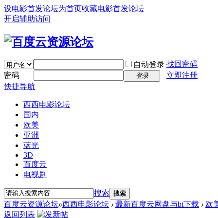
设电影首发论坛为首页
收藏电影首发论坛
开启辅助访问
找回密码
自动登录
密码
立即注册
登录
快捷导航
西西电影论坛
国内
欧美
亚洲
蓝光
3D
百度云
电视剧
搜索
搜索
百度云资源论坛
»
西西电影论坛
›
最新百度云网盘与bt下载
›
欧
返回列表