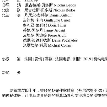
◎片 长 115分钟
◎导 演 尼古拉斯·贝多斯 Nicolas Bedos
◎编 剧 尼古拉斯·贝多斯 Nicolas Bedos
◎主 演 丹尼尔·奥特伊 Daniel Auteuil
吉约姆·卡内 Guillaume Canet
多莉亚·蒂利耶 Doria Tillier
芬妮·阿尔丹 Fanny Ardant
皮埃尔·阿迪提 Pierre Arditi
德尼·波达利德斯 Denis Podalydès
米夏埃尔·科恩 Michaël Cohen
◎标 签 法国 | 爱情 | 喜剧 | 法国电影 | 剧情 | 2019 | 戛纳电
◎简 介
结婚超过四十年，曾经的畅销作家维多（丹尼尔奥图 饰）渐
的神秘体验，让电影道具搭建的拟真场景和专业演员的演技帮