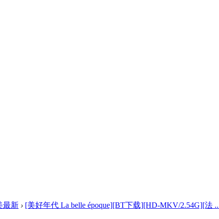
美最新
›
[美好年代 La belle époque][BT下载][HD-MKV/2.54G][法 ..