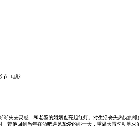
影节 | 电影
渐失去灵感，和老婆的婚姻也亮起红灯。对生活丧失热忱的维
衬，带他回到当年在酒吧遇见挚爱的那一天，重温天雷勾动地火