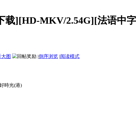
T下载][HD-MKV/2.54G][法语中字]
看大图
|
倒序浏览
|
阅读模式
好時光(港)