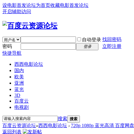
设电影首发论坛为首页
收藏电影首发论坛
开启辅助访问
找回密码
自动登录
密码
立即注册
登录
快捷导航
西西电影论坛
国内
欧美
亚洲
蓝光
3D
百度云
电视剧
搜索
搜索
百度云资源论坛
»
西西电影论坛
›
720p 1080p 蓝光高清 百度网
返回列表