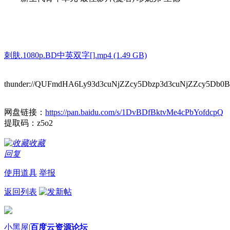
刺肤.1080p.BD中英双字[].mp4 (1.49 GB)
thunder://QUFmdHA6Ly93d3cuNjZZcy5Dbzp3d3cuNjZZcy5
网盘链接：
https://pan.baidu.com/s/1DvBDfBktvMe4cPbYofdcpQ
提取码：z5o2
收藏
回复
使用道具
举报
返回列表
小黑屋
|
百度云资源论坛