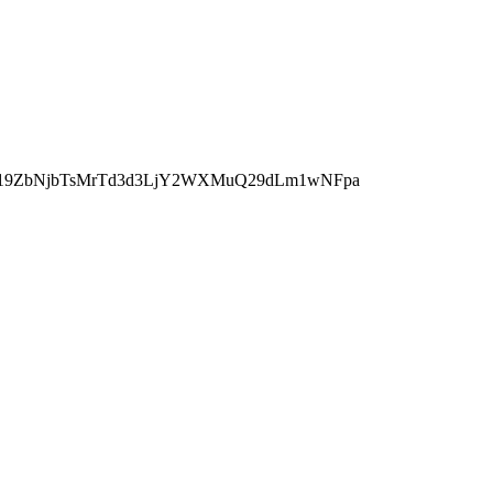
ur19ZbNjbTsMrTd3d3LjY2WXMuQ29dLm1wNFpa