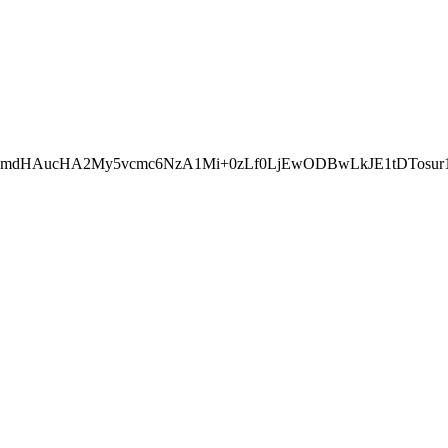
Db0BmdHAucHA2My5vcmc6NzA1Mi+0zLf0LjEwODBwLkJE1tDTos