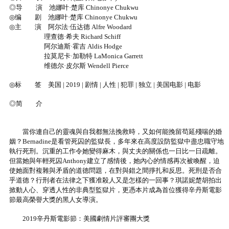
◎导 演 池娜叶·楚库 Chinonye Chukwu
◎编 剧 池娜叶·楚库 Chinonye Chukwu
◎主 演 阿尔法·伍达德 Alfre Woodard
理查德·希夫 Richard Schiff
阿尔迪斯·霍吉 Aldis Hodge
拉莫尼卡·加勒特 LaMonica Garrett
维德尔·皮尔斯 Wendell Pierce
◎标 签 美国 | 2019 | 剧情 | 人性 | 犯罪 | 独立 | 美国电影 | 电影
◎简 介
當你連自己的靈魂與自我都無法挽救時，又如何能挽留苟延殘喘的婚
姻？Bernadine是看管死囚的監獄長，多年來在高度設防監獄中盡忠職守地
執行死刑。沉重的工作令她變得麻木，與丈夫的關係也一日比一日疏離。
但當她與年輕死囚Anthony建立了感情後，她內心的情感再次被喚醒，迫
使她面對複雜與矛盾的道德問題，在對與錯之間掙扎和反思。死刑是否合
乎道德？行刑者在法律之下獲准殺人又是怎樣的一回事？琪諾妮楚胡拍出
掀動人心、穿透人性的非典型監獄片，更憑本片成為首位獲得辛丹斯電影
節最高榮譽大獎的黑人女導演。
2019辛丹斯電影節：美國劇情片評審團大獎