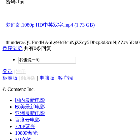
密码: bjij
梦幻岛.1080p.HD中英双字.mp4 (1.73 GB)
thunder://QUFmdHA6Ly93d3cuNjZZcy5Dbzp3d3cuNjZZcy
倒序浏览
共有0条回复
登录
|
注册
标准版
|
触屏版
|
电脑版
|
客户端
© Comsenz Inc.
国内最新电影
欧美最新电影
亚洲最新电影
百度云电影
720P蓝光
1080P蓝光
3D立体