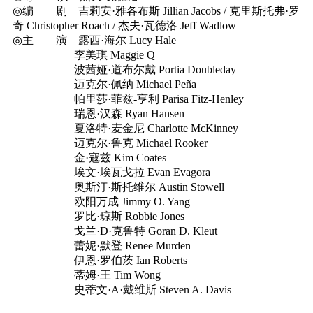
◎编 剧 吉莉安·雅各布斯 Jillian Jacobs / 克里斯托弗·罗
奇 Christopher Roach / 杰夫·瓦德洛 Jeff Wadlow
◎主 演 露西·海尔 Lucy Hale
李美琪 Maggie Q
波茜娅·道布尔戴 Portia Doubleday
迈克尔·佩纳 Michael Peña
帕里莎·菲兹-亨利 Parisa Fitz-Henley
瑞恩·汉森 Ryan Hansen
夏洛特·麦金尼 Charlotte McKinney
迈克尔·鲁克 Michael Rooker
金·寇兹 Kim Coates
埃文·埃瓦戈拉 Evan Evagora
奥斯汀·斯托维尔 Austin Stowell
欧阳万成 Jimmy O. Yang
罗比·琼斯 Robbie Jones
戈兰·D·克鲁特 Goran D. Kleut
蕾妮·默登 Renee Murden
伊恩·罗伯茨 Ian Roberts
蒂姆·王 Tim Wong
史蒂文·A·戴维斯 Steven A. Davis