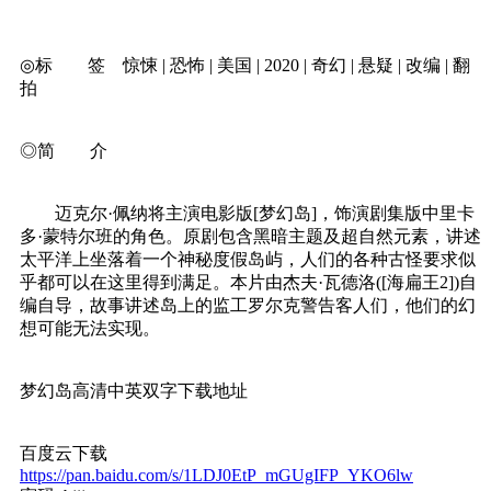
◎标 签 惊悚 | 恐怖 | 美国 | 2020 | 奇幻 | 悬疑 | 改编 | 翻
拍
◎简 介
迈克尔·佩纳将主演电影版[梦幻岛]，饰演剧集版中里卡
多·蒙特尔班的角色。原剧包含黑暗主题及超自然元素，讲述
太平洋上坐落着一个神秘度假岛屿，人们的各种古怪要求似
乎都可以在这里得到满足。本片由杰夫·瓦德洛([海扁王2])自
编自导，故事讲述岛上的监工罗尔克警告客人们，他们的幻
想可能无法实现。
梦幻岛高清中英双字下载地址
百度云下载
https://pan.baidu.com/s/1LDJ0EtP_mGUgIFP_YKO6lw