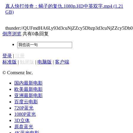
真人快打传奇：蝎子的复仇.1080p.HD中英双字.mp4 (1.21
GB)
thunder://QUFmdHA6Ly93d3cuNjZZcy5Dbzp3d3cuNjZZcy5
倒序浏览
共有0条回复
登录
|
注册
标准版
|
触屏版
|
电脑版
|
客户端
© Comsenz Inc.
国内最新电影
欧美最新电影
亚洲最新电影
百度云电影
720P蓝光
1080P蓝光
3D立体
原盘蓝光
4K蓝光电影