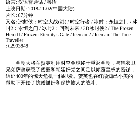
语言: 汉语普通话 / 粤语
上映日期: 2018-11-02(中国大陆)
片长: 87分钟
又名: 冰封侠：时空大战(港) / 时空行者 / 冰封：永恒之门 / 冰
封2：永恒之门 / 冰封2：回到未来 / 3D冰封侠2 / The Frozen
Hero II / Frozen: Eternity's Gate / Iceman 2 / Iceman: The Time
Traveller
: tt2993848
明朝大将军贺英利用时空金球终于重返明朝，与锦衣卫
兄弟萨獒获悉了倭寇和朝廷奸党之间足以倾覆皇权的密谋，
绵延400年的惊天危机一触即发。贺英也在红颜知己小美的
帮助下开始了抗倭锄奸和保护族人的战斗。