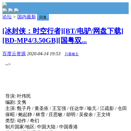
论坛
>
国内最新
回复
[冰封侠：时空行者][BT/电驴/网盘下载]
[BD-MP4/3.50GB][国粤双...
百度云资源
2020-04-14 19:53
只看楼主
-->
导演: 叶伟民
编剧: 文隽
主演: 甄子丹 / 黄圣依 / 王宝强 / 任达华 / 喻亢 / 江疏影 / 仓田
保昭 / 鲍起静 / 林雪 / 庄思敏 / 胡明 / 吴俊余 / 王文绮
类型: 动作 / 奇幻
制片国家/地区: 中国大陆 / 中国香港