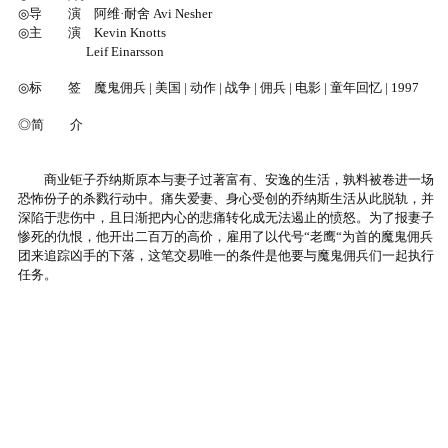
◎导 演 阿维·耐舍 Avi Nesher
◎主 演 Kevin Knotts
Leif Einarsson
◎标 签 魔鬼佣兵 | 美国 | 动作 | 战争 | 佣兵 | 电影 | 童年回忆 | 1997
◎简 介
商业钜子乔纳斯原本与妻子过著富有、安逸的生活，孰料被卷进一场
恐怖份子的杀戮行动中。痛失爱妻、身心受创的乔纳斯生活从此脱轨，并
深陷于悲伤中，且日渐把内心的悲痛转化成无法遏止的愤怒。为了报妻子
惨死的仇恨，他开出二百万的高价，雇用了以代号“老鹰“为首的魔鬼佣兵
团来追踪凶手的下落，这笔交易唯一的条件是他要与魔鬼佣兵们一起执行
任务。