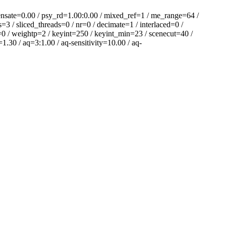
e=0.00 / psy_rd=1.00:0.00 / mixed_ref=1 / me_range=64 /
3 / sliced_threads=0 / nr=0 / decimate=1 / interlaced=0 /
=0 / weightp=2 / keyint=250 / keyint_min=23 / scenecut=40 /
1.30 / aq=3:1.00 / aq-sensitivity=10.00 / aq-