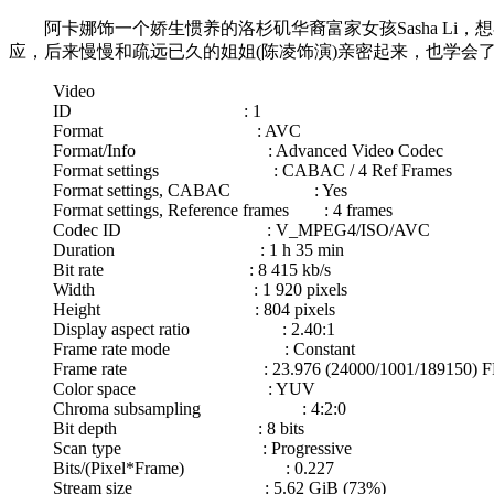
阿卡娜饰一个娇生惯养的洛杉矶华裔富家女孩Sasha Li，
应，后来慢慢和疏远已久的姐姐(陈凌饰演)亲密起来，也学会
Video
ID : 1
Format : AVC
Format/Info : Advanced Video Codec
Format settings : CABAC / 4 Ref Frames
Format settings, CABAC : Yes
Format settings, Reference frames : 4 frames
Codec ID : V_MPEG4/ISO/AVC
Duration : 1 h 35 min
Bit rate : 8 415 kb/s
Width : 1 920 pixels
Height : 804 pixels
Display aspect ratio : 2.40:1
Frame rate mode : Constant
Frame rate : 23.976 (24000/1001/189150) F
Color space : YUV
Chroma subsampling : 4:2:0
Bit depth : 8 bits
Scan type : Progressive
Bits/(Pixel*Frame) : 0.227
Stream size : 5.62 GiB (73%)