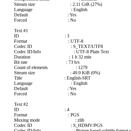
Stream size : 2.11 GiB (27%)
Language : English
Default : Yes
Forced : No
Text #1
ID : 3
Format : UTF-8
Codec ID : S_TEXT/UTF8
Codec ID/Info : UTF-8 Plain Text
Duration : 1 h 32 min
Bit rate : 73 b/s
Count of elements : 1279
Stream size : 49.9 KiB (0%)
Title : English-SRT
Language : English
Default : Yes
Forced : No
Text #2
ID : 4
Format : PGS
Muxing mode : zlib
Codec ID : S_HDMV/PGS
Codec ID/Info : Picture based subtitle format u