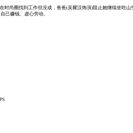
想在时尚圈找到工作但没成，爸爸(吴耀汉饰演)阻止她继续坐吃山
了自己赚钱、虚心劳动。
PS