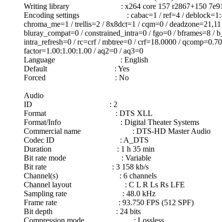
Writing library : x264 core 157 r2867+150 7e91e
Encoding settings : cabac=1 / ref=4 / deblock=1:-3:-3 /
chroma_me=1 / trellis=2 / 8x8dct=1 / cqm=0 / deadzone=21,11 /
bluray_compat=0 / constrained_intra=0 / fgo=0 / bframes=8 / 
intra_refresh=0 / rc=crf / mbtree=0 / crf=18.0000 / qcomp=0.70
factor=1.00:1.00:1.00 / aq2=0 / aq3=0
Language : English
Default : Yes
Forced : No
Audio
ID : 2
Format : DTS XLL
Format/Info : Digital Theater Systems
Commercial name : DTS-HD Master Audio
Codec ID : A_DTS
Duration : 1 h 35 min
Bit rate mode : Variable
Bit rate : 3 158 kb/s
Channel(s) : 6 channels
Channel layout : C L R Ls Rs LFE
Sampling rate : 48.0 kHz
Frame rate : 93.750 FPS (512 SPF)
Bit depth : 24 bits
Compression mode : Lossless