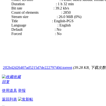
Duration : 1 h 32 min
Bit rate : 39.2 kb/s
Count of elements : 2850
Stream size : 26.0 MiB (0%)
Title : English-PGS
Language : English
Default : No
Forced : No
2ff2b42d26407ad5215d7de22279740d.torrent
(39.28 KB, 下载次数:
收藏
回复
使用道具
举报
返回列表