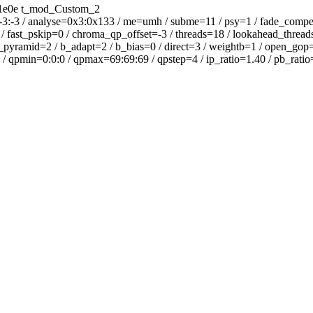
0e t_mod_Custom_2
 analyse=0x3:0x133 / me=umh / subme=11 / psy=1 / fade_compensat
 fast_pskip=0 / chroma_qp_offset=-3 / threads=18 / lookahead_threads=
b_pyramid=2 / b_adapt=2 / b_bias=0 / direct=3 / weightb=1 / open_gop
 / qpmin=0:0:0 / qpmax=69:69:69 / qpstep=4 / ip_ratio=1.40 / pb_ratio=