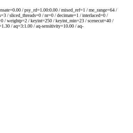
e=0.00 / psy_rd=1.00:0.00 / mixed_ref=1 / me_range=64 /
3 / sliced_threads=0 / nr=0 / decimate=1 / interlaced=0 /
=0 / weightp=2 / keyint=250 / keyint_min=23 / scenecut=40 /
1.30 / aq=3:1.00 / aq-sensitivity=10.00 / aq-