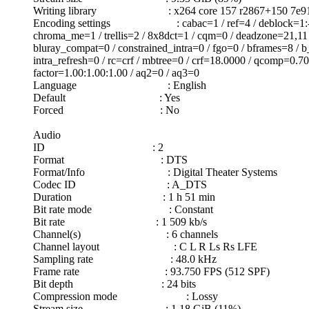
Writing library : x264 core 157 r2867+150 7e91e
Encoding settings : cabac=1 / ref=4 / deblock=1:-3:-3 /
chroma_me=1 / trellis=2 / 8x8dct=1 / cqm=0 / deadzone=21,11 /
bluray_compat=0 / constrained_intra=0 / fgo=0 / bframes=8 / 
intra_refresh=0 / rc=crf / mbtree=0 / crf=18.0000 / qcomp=0.70
factor=1.00:1.00:1.00 / aq2=0 / aq3=0
Language : English
Default : Yes
Forced : No
Audio
ID : 2
Format : DTS
Format/Info : Digital Theater Systems
Codec ID : A_DTS
Duration : 1 h 51 min
Bit rate mode : Constant
Bit rate : 1 509 kb/s
Channel(s) : 6 channels
Channel layout : C L R Ls Rs LFE
Sampling rate : 48.0 kHz
Frame rate : 93.750 FPS (512 SPF)
Bit depth : 24 bits
Compression mode : Lossy
Stream size : 1.18 GiB (11%)