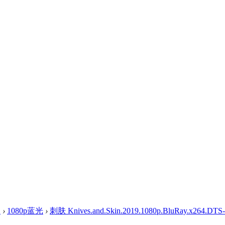
盘
›
1080p蓝光
›
刺肤 Knives.and.Skin.2019.1080p.BluRay.x264.DTS-