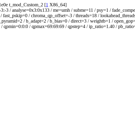
0e t_mod_Custom_2 [
1
X86_64]
 analyse=0x3:0x133 / me=umh / subme=11 / psy=1 / fade_compensat
 fast_pskip=0 / chroma_qp_offset=-3 / threads=18 / lookahead_threads=
b_pyramid=2 / b_adapt=2 / b_bias=0 / direct=3 / weightb=1 / open_gop
 / qpmin=0:0:0 / qpmax=69:69:69 / qpstep=4 / ip_ratio=1.40 / pb_ratio=