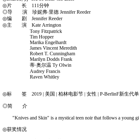
◎片 长 111分钟
◎导 演 珍妮弗·里德 Jennifer Reeder
◎编 剧 Jennifer Reeder
◎主 演 Kate Arrington
Tony Fitzpatrick
Tim Hopper
Marika Engelhardt
James Vincent Meredith
Robert T. Cunningham
Marilyn Dodds Frank
蒂·奥尔温 Ty Olwin
Audrey Francis
Raven Whitley
◎标 签 2019 | 美国 | 柏林电影节 | 女性 | P-BerlinF新生代单元 | Je
◎简 介
"Knives and Skin" is a mystical teen noir that follows a young girl'
◎获奖情况