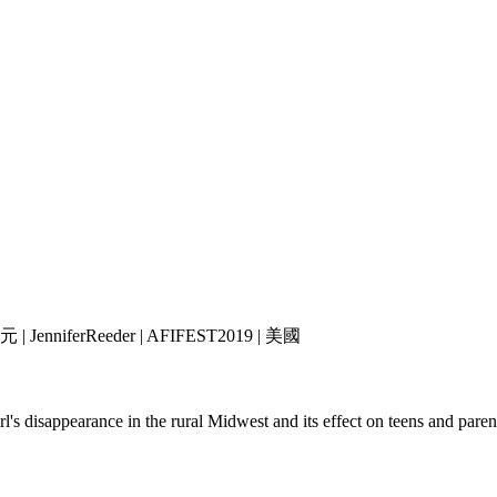
nniferReeder | AFIFEST2019 | 美國
s disappearance in the rural Midwest and its effect on teens and paren