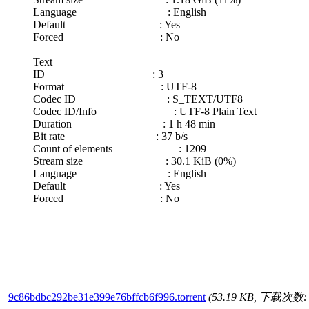
Language : English
Default : Yes
Forced : No
Text
ID : 3
Format : UTF-8
Codec ID : S_TEXT/UTF8
Codec ID/Info : UTF-8 Plain Text
Duration : 1 h 48 min
Bit rate : 37 b/s
Count of elements : 1209
Stream size : 30.1 KiB (0%)
Language : English
Default : Yes
Forced : No
9c86bdbc292be31e399e76bffcb6f996.torrent
(53.19 KB, 下载次数: 