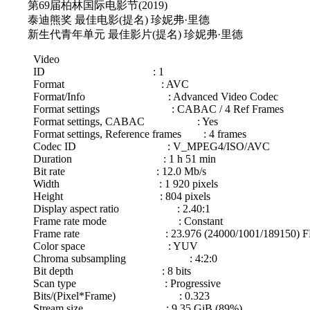
第69届柏林国际电影节(2019)
泰迪熊奖 最佳电影(提名) 珍妮弗·里德
新生代青年单元 最佳影片(提名) 珍妮弗·里德
Video
ID : 1
Format : AVC
Format/Info : Advanced Video Codec
Format settings : CABAC / 4 Ref Frames
Format settings, CABAC : Yes
Format settings, Reference frames : 4 frames
Codec ID : V_MPEG4/ISO/AVC
Duration : 1 h 51 min
Bit rate : 12.0 Mb/s
Width : 1 920 pixels
Height : 804 pixels
Display aspect ratio : 2.40:1
Frame rate mode : Constant
Frame rate : 23.976 (24000/1001/189150) F
Color space : YUV
Chroma subsampling : 4:2:0
Bit depth : 8 bits
Scan type : Progressive
Bits/(Pixel*Frame) : 0.323
Stream size : 9.35 GiB (89%)