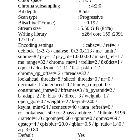
Color space : YUV
Chroma subsampling : 4:2:0
Bit depth : 8 bits
Scan type : Progressive
Bits/(Pixel*Frame) : 0.192
Stream size : 5.50 GiB (84%)
Writing library : x264 core 159 r2991
1771b55
Encoding settings : cabac=1 / ref=4 /
deblock=1:-3:-3 / analyse=0x3:0x113 / me=umh /
subme=8 / psy=1 / psy_rd=1.00:0.00 / mixed_ref=1 /
me_range=32 / chroma_me=1 / trellis=2 / 8x8dct=1 /
cqm=0 / deadzone=21,11 / fast_pskip=1 /
chroma_qp_offset=-2 / threads=32 /
lookahead_threads=5 / sliced_threads=0 / nr=0 /
decimate=1 / interlaced=0 / bluray_compat=0 /
constrained_intra=0 / bframes=3 / b_pyramid=2 /
b_adapt=2 / b_bias=0 / direct=3 / weightb=1 /
open_gop=0 / weightp=2 / keyint=240 /
keyint_min=24 / scenecut=40 / intra_refresh=0 /
rc_lookahead=50 / rc=2pass / mbtree=1 / bitrate=9196
/ ratetol=1.0 / qcomp=0.60 / qpmin=0 / qpmax=69 /
qpstep=4 / cplxblur=20.0 / qblur=0.5 / ip_ratio=1.40 /
aq=3:0.80
Default : Yes