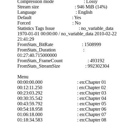
Compression mode : Lossy
Stream size : 946 MiB (14%)
Language : English
Default : Yes
Forced : No
Statistics Tags Issue : no_variable_data
1970-01-01 00:00:00 / no_variable_data 2010-02-22
21:41:29
FromStats_BitRate : 1508999
FromStats_Duration :
01:27:40.715000000
FromStats_FrameCount : 493192
FromStats_StreamSize : 992302304
Menu
00:00:00.000 : en:Chapter 01
00:12:11.250 : en:Chapter 02
00:23:03.292 : en:Chapter 03
00:30:35.542 : en:Chapter 04
00:43:59.792 : en:Chapter 05
00:54:18.958 : en:Chapter 06
01:06:18.000 : en:Chapter 07
01:18:34.583 : en:Chapter 08