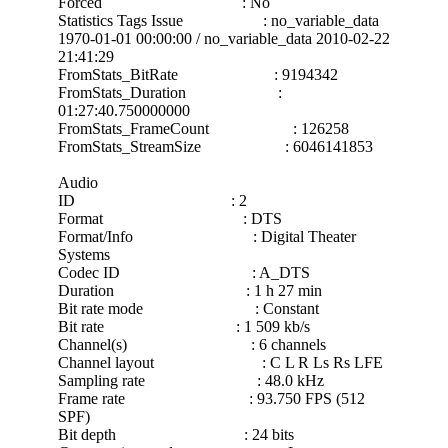
Forced : No
Statistics Tags Issue : no_variable_data
1970-01-01 00:00:00 / no_variable_data 2010-02-22
21:41:29
FromStats_BitRate : 9194342
FromStats_Duration :
01:27:40.750000000
FromStats_FrameCount : 126258
FromStats_StreamSize : 6046141853
Audio
ID : 2
Format : DTS
Format/Info : Digital Theater
Systems
Codec ID : A_DTS
Duration : 1 h 27 min
Bit rate mode : Constant
Bit rate : 1 509 kb/s
Channel(s) : 6 channels
Channel layout : C L R Ls Rs LFE
Sampling rate : 48.0 kHz
Frame rate : 93.750 FPS (512
SPF)
Bit depth : 24 bits