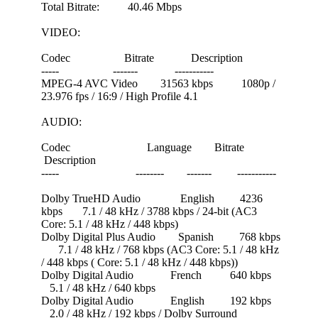
Total Bitrate: 40.46 Mbps
VIDEO:
Codec Bitrate Description
----- ------- -----------
MPEG-4 AVC Video 31563 kbps 1080p /
23.976 fps / 16:9 / High Profile 4.1
AUDIO:
Codec Language Bitrate
Description
----- -------- ------- -----------
Dolby TrueHD Audio English 4236
kbps 7.1 / 48 kHz / 3788 kbps / 24-bit (AC3
Core: 5.1 / 48 kHz / 448 kbps)
Dolby Digital Plus Audio Spanish 768 kbps
7.1 / 48 kHz / 768 kbps (AC3 Core: 5.1 / 48 kHz
/ 448 kbps ( Core: 5.1 / 48 kHz / 448 kbps))
Dolby Digital Audio French 640 kbps
5.1 / 48 kHz / 640 kbps
Dolby Digital Audio English 192 kbps
2.0 / 48 kHz / 192 kbps / Dolby Surround