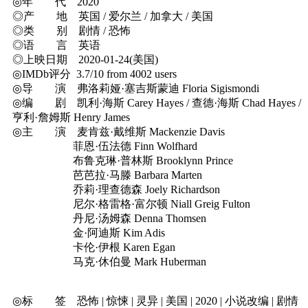
◎年 代 2020
◎产 地 英国 / 爱尔兰 / 加拿大 / 美国
◎类 别 剧情 / 恐怖
◎语 言 英语
◎上映日期 2020-01-24(美国)
◎IMDb评分 3.7/10 from 4002 users
◎导 演 弗洛莉娅·塞吉斯蒙迪 Floria Sigismondi
◎编 剧 凯利·海斯 Carey Hayes / 查德·海斯 Chad Hayes /
亨利·詹姆斯 Henry James
◎主 演 麦肯兹·戴维斯 Mackenzie Davis
菲恩·伍法德 Finn Wolfhard
布鲁克琳·普林斯 Brooklynn Prince
芭芭拉·马滕 Barbara Marten
乔莉·理查德森 Joely Richardson
尼尔·格雷格·富尔顿 Niall Greig Fulton
丹尼·汤姆森 Denna Thomsen
金·阿迪斯 Kim Adis
卡伦·伊根 Karen Egan
马克·休伯曼 Mark Huberman
◎标 签 恐怖 | 惊悚 | 灵异 | 美国 | 2020 | 小说改编 | 剧情