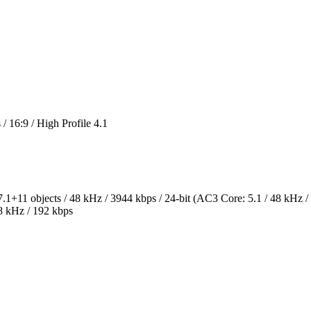
:9 / High Profile 4.1
on
cts / 48 kHz / 3944 kbps / 24-bit (AC3 Core: 5.1 / 48 kHz / 
Hz / 192 kbps
on
bps
bps