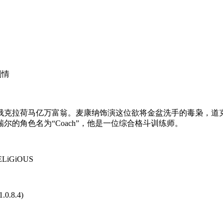
剧情
克拉荷马亿万富翁。麦康纳饰演这位欲将金盆洗手的毒枭，道克
的角色名为“Coach”，他是一位综合格斗训练师。
RELiGiOUS
.0.8.4)