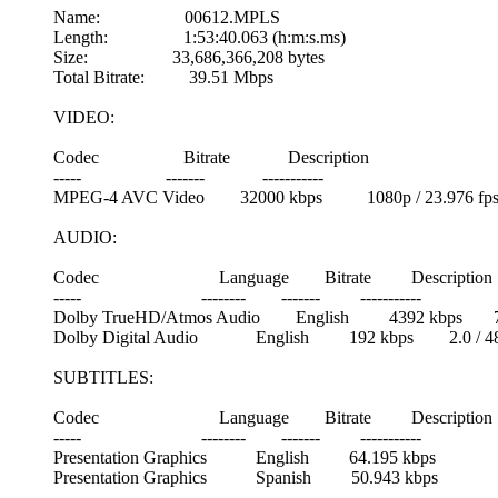
Name: 00612.MPLS
Length: 1:53:40.063 (h:m:s.ms)
Size: 33,686,366,208 bytes
Total Bitrate: 39.51 Mbps
VIDEO:
Codec Bitrate Description
----- ------- -----------
MPEG-4 AVC Video 32000 kbps 1080p / 23.976 fps / 16
AUDIO:
Codec Language Bitrate Descripti
----- -------- ------- -----------
Dolby TrueHD/Atmos Audio English 4392 kbps 7.1+11 obje
Dolby Digital Audio English 192 kbps 2.0 / 48 k
SUBTITLES:
Codec Language Bitrate Descripti
----- -------- ------- -----------
Presentation Graphics English 64.195 k
Presentation Graphics Spanish 50.943 k