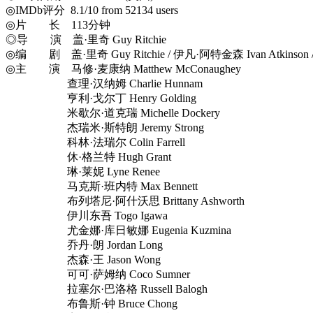
◎IMDb评分 8.1/10 from 52134 users
◎片 长 113分钟
◎导 演 盖·里奇 Guy Ritchie
◎编 剧 盖·里奇 Guy Ritchie / 伊凡·阿特金森 Ivan Atkinson /
◎主 演 马修·麦康纳 Matthew McConaughey
查理·汉纳姆 Charlie Hunnam
亨利·戈尔丁 Henry Golding
米歇尔·道克瑞 Michelle Dockery
杰瑞米·斯特朗 Jeremy Strong
科林·法瑞尔 Colin Farrell
休·格兰特 Hugh Grant
琳·莱妮 Lyne Renee
马克斯·班内特 Max Bennett
布列塔尼·阿什沃思 Brittany Ashworth
伊川东吾 Togo Igawa
尤金娜·库日敏娜 Eugenia Kuzmina
乔丹·朗 Jordan Long
杰森·王 Jason Wong
可可·萨姆纳 Coco Sumner
拉塞尔·巴洛格 Russell Balogh
布鲁斯·钟 Bruce Chong