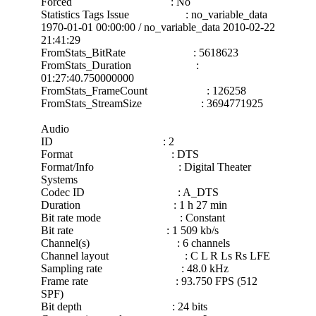
Forced : No
Statistics Tags Issue : no_variable_data
1970-01-01 00:00:00 / no_variable_data 2010-02-22
21:41:29
FromStats_BitRate : 5618623
FromStats_Duration :
01:27:40.750000000
FromStats_FrameCount : 126258
FromStats_StreamSize : 3694771925
Audio
ID : 2
Format : DTS
Format/Info : Digital Theater
Systems
Codec ID : A_DTS
Duration : 1 h 27 min
Bit rate mode : Constant
Bit rate : 1 509 kb/s
Channel(s) : 6 channels
Channel layout : C L R Ls Rs LFE
Sampling rate : 48.0 kHz
Frame rate : 93.750 FPS (512
SPF)
Bit depth : 24 bits