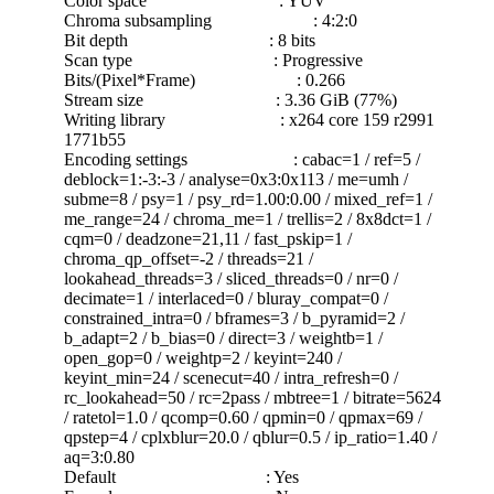
Color space : YUV
Chroma subsampling : 4:2:0
Bit depth : 8 bits
Scan type : Progressive
Bits/(Pixel*Frame) : 0.266
Stream size : 3.36 GiB (77%)
Writing library : x264 core 159 r2991
1771b55
Encoding settings : cabac=1 / ref=5 /
deblock=1:-3:-3 / analyse=0x3:0x113 / me=umh /
subme=8 / psy=1 / psy_rd=1.00:0.00 / mixed_ref=1 /
me_range=24 / chroma_me=1 / trellis=2 / 8x8dct=1 /
cqm=0 / deadzone=21,11 / fast_pskip=1 /
chroma_qp_offset=-2 / threads=21 /
lookahead_threads=3 / sliced_threads=0 / nr=0 /
decimate=1 / interlaced=0 / bluray_compat=0 /
constrained_intra=0 / bframes=3 / b_pyramid=2 /
b_adapt=2 / b_bias=0 / direct=3 / weightb=1 /
open_gop=0 / weightp=2 / keyint=240 /
keyint_min=24 / scenecut=40 / intra_refresh=0 /
rc_lookahead=50 / rc=2pass / mbtree=1 / bitrate=5624
/ ratetol=1.0 / qcomp=0.60 / qpmin=0 / qpmax=69 /
qpstep=4 / cplxblur=20.0 / qblur=0.5 / ip_ratio=1.40 /
aq=3:0.80
Default : Yes