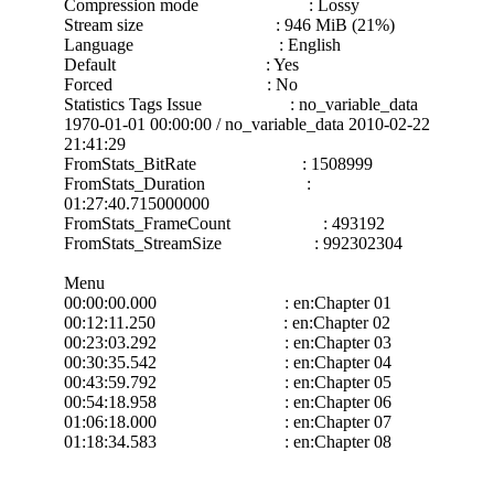
Compression mode : Lossy
Stream size : 946 MiB (21%)
Language : English
Default : Yes
Forced : No
Statistics Tags Issue : no_variable_data
1970-01-01 00:00:00 / no_variable_data 2010-02-22
21:41:29
FromStats_BitRate : 1508999
FromStats_Duration :
01:27:40.715000000
FromStats_FrameCount : 493192
FromStats_StreamSize : 992302304
Menu
00:00:00.000 : en:Chapter 01
00:12:11.250 : en:Chapter 02
00:23:03.292 : en:Chapter 03
00:30:35.542 : en:Chapter 04
00:43:59.792 : en:Chapter 05
00:54:18.958 : en:Chapter 06
01:06:18.000 : en:Chapter 07
01:18:34.583 : en:Chapter 08