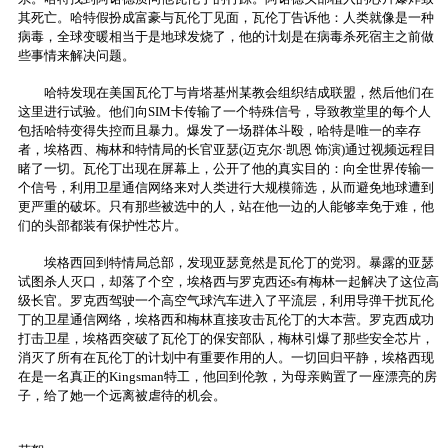
其死亡。哈特假扮成富豪与瓦伦丁见面，瓦伦丁告诉他：人类就像是一种
病毒，全球变暖相当于是地球发烧了，他的计划是在病毒杀死宿主之前做
些事情来解决问题。
哈特发现在美国瓦伦丁与肯塔基州某教会组织结成联盟，然后他们在
这里进行试验。他们向SIM卡传输了一个特殊信号，导致教堂里的每个人
包括哈特变得失控而且暴力。爆发了一场群体斗殴，哈特是唯一的幸存
者，埃格西、梅林和特情局的长官亚瑟(迈克尔·凯恩 饰演)通过视频远程目
睹了一切。瓦伦丁出现在屏幕上，公开了他的真实目的：向全世界传输一
个信号，利用卫星通信网络来对人类进行大规模筛选，从而避免地球遭到
更严重的破坏。只有那些被选中的人，站在他一边的人能够幸免于难，他
们的头部都装有保护性芯片。
埃格西回到特情局总部，发现亚瑟竟然是瓦伦丁的党羽。暴露的亚瑟
试图杀人灭口，却落了个空，埃格西与罗克西还s有梅林一起解决了这位高
级长官。罗克西驾驶一个高空气球汽车进入了平流层，利用导弹干扰瓦伦
丁的卫星通信网络，埃格西和梅林直接攻击瓦伦丁的大本营。罗克西成功
打击卫星，埃格西突破了瓦伦丁的保安部队，梅林引爆了那些安全芯片，
消灭了所有在瓦伦丁的计划中有重要作用的人。一切回归平静，埃格西现
在是一名真正的Kingsman特工，他回到伦敦，为母亲购置了一座漂亮的房
子，给了她一个远离被虐待的机会。