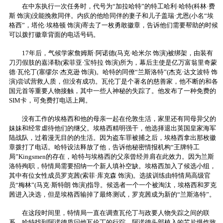
在中东执行一次任务时，代号为“加拉哈特”的特工哈利·哈特(科林·费
斯 饰演)没能挽救同伴。内疚的他给同伴的妻子和儿子盖瑞·尤恩(小名“埃
格西”，塔伦·埃格顿 饰演)寄去了一枚勇敢徽章，告诉他们需要帮助的时候
可以拨打徽章背面的电话号码。
17年后，气候学家詹姆斯·阿诺德(马克·哈米尔 饰演)被绑架，由装有
刀刃假肢的嘉泽勒(索菲亚·宝特拉 饰演)所为，幕后主使是亿万富翁里奇蒙
德·瓦伦丁(塞缪尔·杰克逊 饰演)。哈特的同僚“兰斯洛特”(杰克·达文波特 饰
演)尝试营救人质，但没有成功。瓦伦丁是个著名的慈善家，他不断的和各
国元首等重要人物接触，其中一些人神秘的失踪了。他发布了一种免费的
SIM卡，可免费打电话上网。
没有工作的埃格西和他的母亲一起在伦敦生活，家里还有同母异父的
妹妹和经常虐待他们的继父。埃格西精明强干，他选择退出英国皇家海军
陆战队，过着漫无目的的生活。因为盗车罪被捕之后，埃格西拿出那枚徽
章拨打了电话。哈特设法释放了他，告诉他秘密情报机构“王牌特工
局”Kingsmen的存在，哈特与埃格西的父亲曾经并肩在此效力。因为兰斯
洛特殉职，特情局需要招纳一个新人填补空缺。埃格西加入了候选小组，
其中有位女性成员罗克茜(索菲·库克森 饰演)。选拔训练由特情局高级官
员“梅林”(马克·斯特朗 饰演)指导。候选者一个一个被淘汰，埃格西和罗克
茜进入决选，但是埃格西输掉了最终测试，罗克茜成为新的“兰斯洛特”。
在这段时间里，特情局一直在调查瓦伦丁与政要人物失踪之间的联
系。哈特找到阿诺德质问他瓦伦丁的行踪。阿诺德头部植入的芯片爆炸致