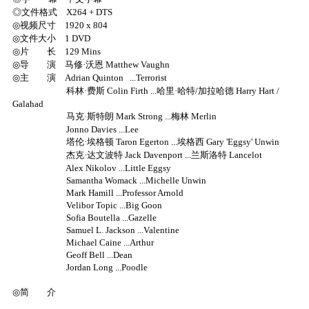
◎文件格式 X264 + DTS
◎视频尺寸 1920 x 804
◎文件大小 1 DVD
◎片 长 129 Mins
◎导 演 马修·沃恩 Matthew Vaughn
◎主 演 Adrian Quinton ...Terrorist
科林·费斯 Colin Firth ...哈里·哈特/加拉哈德 Harry Hart /
Galahad
马克·斯特朗 Mark Strong ...梅林 Merlin
Jonno Davies ...Lee
塔伦·埃格顿 Taron Egerton ...埃格西 Gary 'Eggsy' Unwin
杰克·达文波特 Jack Davenport ...兰斯洛特 Lancelot
Alex Nikolov ...Little Eggsy
Samantha Womack ...Michelle Unwin
Mark Hamill ...Professor Arnold
Velibor Topic ...Big Goon
Sofia Boutella ...Gazelle
Samuel L. Jackson ...Valentine
Michael Caine ...Arthur
Geoff Bell ...Dean
Jordan Long ...Poodle
◎简 介