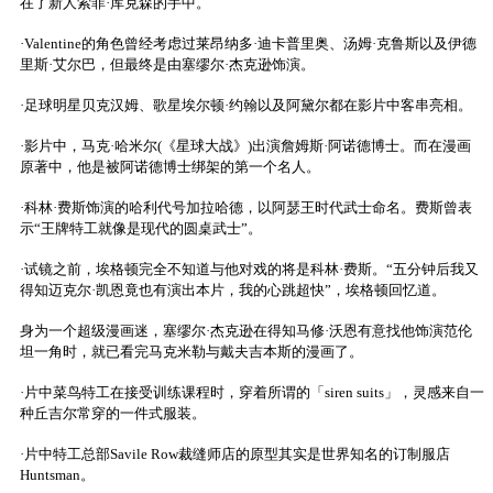
在了新人索菲·库克森的手中。
·Valentine的角色曾经考虑过莱昂纳多·迪卡普里奥、汤姆·克鲁斯以及伊德
里斯·艾尔巴，但最终是由塞缪尔·杰克逊饰演。
·足球明星贝克汉姆、歌星埃尔顿·约翰以及阿黛尔都在影片中客串亮相。
·影片中，马克·哈米尔(《星球大战》)出演詹姆斯·阿诺德博士。而在漫画
原著中，他是被阿诺德博士绑架的第一个名人。
·科林·费斯饰演的哈利代号加拉哈德，以阿瑟王时代武士命名。费斯曾表
示“王牌特工就像是现代的圆桌武士”。
·试镜之前，埃格顿完全不知道与他对戏的将是科林·费斯。“五分钟后我又
得知迈克尔·凯恩竟也有演出本片，我的心跳超快”，埃格顿回忆道。
身为一个超级漫画迷，塞缪尔·杰克逊在得知马修·沃恩有意找他饰演范伦
坦一角时，就已看完马克米勒与戴夫吉本斯的漫画了。
·片中菜鸟特工在接受训练课程时，穿着所谓的「siren suits」，灵感来自一
种丘吉尔常穿的一件式服装。
·片中特工总部Savile Row裁缝师店的原型其实是世界知名的订制服店
Huntsman。