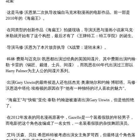
花絮
·这是马修·沃恩第二次执导改编自马克米勒漫画的电影作品。前一部是
2010年的《海扁王》。
·在同类型的创新作品《海扁王》拍摄现场，导演沃恩与漫画小说家马克·
米勒就开始有了这个构想，最后才有了《王牌特工：特工学院》的诞生。
·导演马修·沃恩为了本片放弃执导《X战警：逆转未来》。
·科林·费斯与迈克尔·凯恩都出演过经典的英国间谍片。其中费斯出演约翰·
勒·卡雷的《锅匠、裁缝、士兵、间谍》，而凯恩在60年代出演过三部以
Harry Palmer为主人公的间谍片系列。
·出演Gary Unwin的最终候选人还包括杰克·奥康纳尔和约翰·博耶塔。马修·
沃恩选中塔伦·埃格顿的原因在于“他有一种独特的讨人喜欢的魅力”。
·"海扁王"与“快银”亚伦·泰勒·约翰逊被邀请出演Gary Unwin，但是他拒绝
了。
·在2012年发表的同名漫画原著中，Gazelle是一个装着假肢的年轻男子，
而电影把这个角色改编成了一名女性，一名装着假肢的杂技舞蹈演员。
·艾玛·沃森、贝拉·希思科特被考虑出演女主角罗苛西，但最终这个角色落