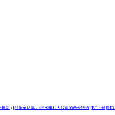
洲最新
›
[战争童话集 小潜水艇和大鲸鱼的恋爱物语][BT下载][HD-M 