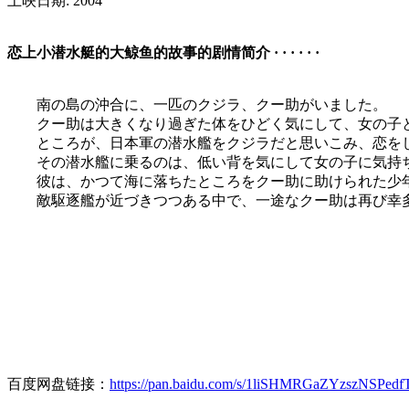
上映日期: 2004
恋上小潜水艇的大鲸鱼的故事的剧情简介 · · · · · ·
南の島の沖合に、一匹のクジラ、クー助がいました。
クー助は大きくなり過ぎた体をひどく気にして、女の子と
ところが、日本軍の潜水艦をクジラだと思いこみ、恋を
その潜水艦に乗るのは、低い背を気にして女の子に気持ち
彼は、かつて海に落ちたところをクー助に助けられた少
敵駆逐艦が近づきつつある中で、一途なクー助は再び幸多
百度网盘链接：
https://pan.baidu.com/s/1liSHMRGaZYzszNSPed