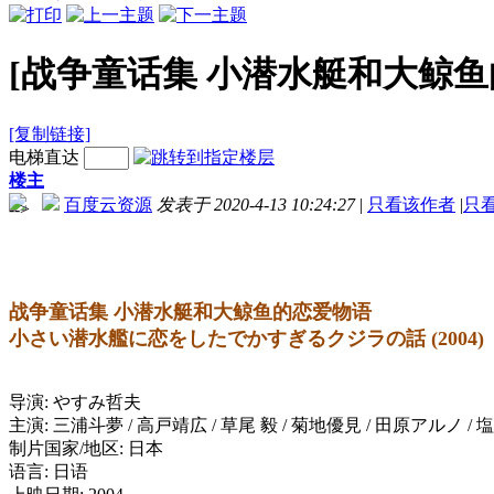
[战争童话集 小潜水艇和大鲸鱼的恋爱
[复制链接]
电梯直达
楼主
百度云资源
发表于 2020-4-13 10:24:27
|
只看该作者
|
只
-->
战争童话集 小潜水艇和大鲸鱼的恋爱物语
小さい潜水艦に恋をしたでかすぎるクジラの話 (2004)
导演: やすみ哲夫
主演: 三浦斗夢 / 高戸靖広 / 草尾 毅 / 菊地優見 / 田原アルノ / 
制片国家/地区: 日本
语言: 日语