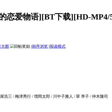
物语][BT下载][HD-MP4/52
看大图
|
倒序浏览
|
阅读模式
塩屋浩三 / 梅津秀行 / 増岡太郎 / 川中子雅人 / 翠 準子 / 仲木隆司