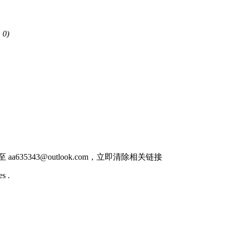
 0)
件至
aa635343@outlook.com
，立即清除相关链接
s .