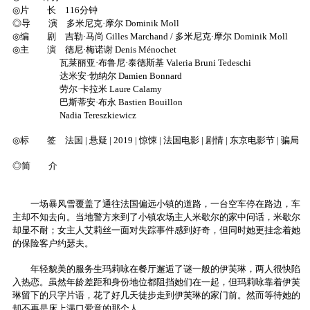
◎片 长 116分钟
◎导 演 多米尼克·摩尔 Dominik Moll
◎编 剧 吉勒·马尚 Gilles Marchand / 多米尼克·摩尔 Dominik Moll
◎主 演 德尼·梅诺谢 Denis Ménochet
瓦莱丽亚·布鲁尼·泰德斯基 Valeria Bruni Tedeschi
达米安·勃纳尔 Damien Bonnard
劳尔·卡拉米 Laure Calamy
巴斯蒂安·布永 Bastien Bouillon
Nadia Tereszkiewicz
◎标 签 法国 | 悬疑 | 2019 | 惊悚 | 法国电影 | 剧情 | 东京电影节 | 骗局
◎简 介
一场暴风雪覆盖了通往法国偏远小镇的道路，一台空车停在路边，车
主却不知去向。当地警方来到了小镇农场主人米歇尔的家中问话，米歇尔
却显不耐；女主人艾莉丝一面对失踪事件感到好奇，但同时她更挂念着她
的保险客户约瑟夫。
年轻貌美的服务生玛莉咏在餐厅邂逅了谜一般的伊芙琳，两人很快陷
入热恋。虽然年龄差距和身份地位都阻挡她们在一起，但玛莉咏靠着伊芙
琳留下的只字片语，花了好几天徒步走到伊芙琳的家门前。然而等待她的
却不再是床上满口爱意的那个人。