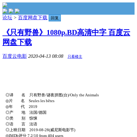
论坛
>
百度网盘下载
回复
《只有野兽》1080p.BD高清中字 百度云
网盘下载
百度云电影
2020-04-13 08:08
只看楼主
◎译 名 只有野兽/谜夜拼图(台)/Only the Animals
◎片 名 Seules les bêtes
◎年 代 2019
◎产 地 法国/德国
◎类 别 惊悚
◎语 言 法语
◎上映日期 2019-08-28(威尼斯电影节)
◎IMDb评分 7.2/10 from 404 users