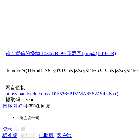
难以置信的怪物.1080p.BD中英双字[].mp4 (1.19 GB)
thunder://QUFmdHA6Ly93d3cuNjZZcy5Dbzp3d3cuNjZZcy
网盘链接：
https://pan.baidu.com/s/10E536oBfMMA6S6W20PaNxQ
提取码：zebe
倒序浏览
共有0条回复
登录
|
注册
标准版
|
触屏版
|
电脑版
|
客户端