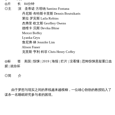
◎片 长 84分钟
◎主 演 圣蒂诺·方塔纳 Santino Fontana
丹尼斯·布特斯卡里斯 Dennis Boutsikaris
莱拉·罗宾斯 Laila Robins
杰弗里·欧文斯 Geoffrey Owens
德维卡·贝斯 Devika Bhise
Mercer Boffey
Lyanka Gryu
詹尼弗·林 Jennifer Lim
Alison Fraser
克里斯·亨利·科菲 Chris Henry Coffey
◎标 签 美国 | 惊悚 | 2019 | 海报 | 烂片 | 没看懂 | 恐怖惊悚悬疑重口血
腥 | 就你坏
◎简 介
由于梦想与现实之间的界线越来越模糊，一位雄心勃勃的教授陷入了
谋杀一名睡眠研究参与者的困境。