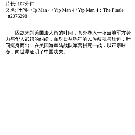
片长: 107分钟
又名: 叶问4 / Ip Man 4 / Yip Man 4 / Yip Man 4：The Finale
: tt2076298
因故来到美国唐人街的叶问，意外卷入一场当地军方势
力与华人武馆的纠纷，面对日益猖狂的民族歧视与压迫，叶
问挺身而出，在美国海军陆战队军营拼死一战，以正宗咏
春，向世界证明了中国功夫。