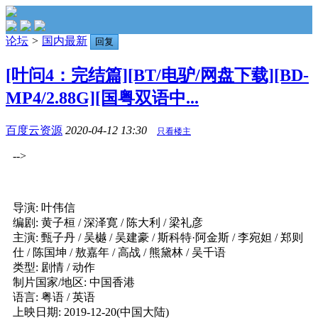
论坛
>
国内最新
回复
[叶问4：完结篇][BT/电驴/网盘下载][BD-
MP4/2.88G][国粤双语中...
百度云资源
2020-04-12 13:30
只看楼主
-->
导演: 叶伟信
编剧: 黄子桓 / 深泽寛 / 陈大利 / 梁礼彦
主演: 甄子丹 / 吴樾 / 吴建豪 / 斯科特·阿金斯 / 李宛妲 / 郑则
仕 / 陈国坤 / 敖嘉年 / 高战 / 熊黛林 / 吴千语
类型: 剧情 / 动作
制片国家/地区: 中国香港
语言: 粤语 / 英语
上映日期: 2019-12-20(中国大陆)