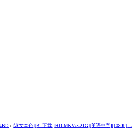
典BD
›
[淑女本色][BT下载][HD-MKV/3.21G][英语中字][1080P] ...