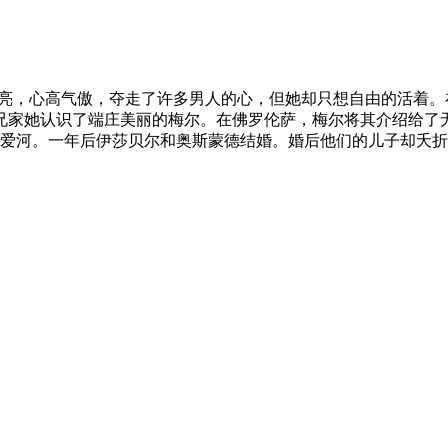
饰）年轻漂亮，心高气傲，夺走了许多男人的心，但她却只想自由的
家她认识了端庄美丽的梅尔。在佛罗伦萨，梅尔将其介绍给了无钱
渐地坠入爱河。一年后伊莎贝尔和奥斯蒙德结婚。婚后他们的儿子却