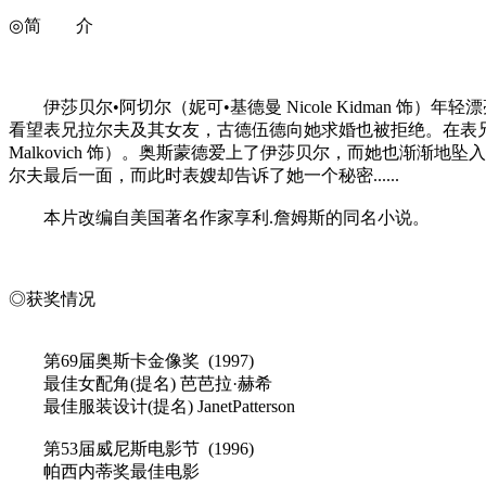
◎简 介
伊莎贝尔•阿切尔（妮可•基德曼 Nicole Kidman 
看望表兄拉尔夫及其女友，古德伍德向她求婚也被拒绝。在表兄
Malkovich 饰）。奥斯蒙德爱上了伊莎贝尔，而她也渐
尔夫最后一面，而此时表嫂却告诉了她一个秘密......
本片改编自美国著名作家享利.詹姆斯的同名小说。
◎获奖情况
第69届奥斯卡金像奖 (1997)
最佳女配角(提名) 芭芭拉·赫希
最佳服装设计(提名) JanetPatterson
第53届威尼斯电影节 (1996)
帕西内蒂奖最佳电影