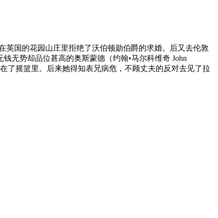
活着。在英国的花园山庄里拒绝了沃伯顿勋伯爵的求婚。后又去伦敦
无势却品位甚高的奥斯蒙德（约翰•马尔科维奇 John
夭折在了摇篮里。后来她得知表兄病危，不顾丈夫的反对去见了拉