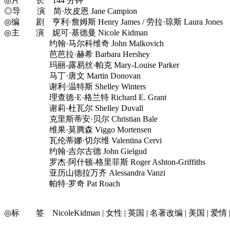
◎片 长 144 分钟
◎导 演 简·坎皮恩 Jane Campion
◎编 剧 亨利·詹姆斯 Henry James / 劳拉·琼斯 Laura Jones
◎主 演 妮可·基德曼 Nicole Kidman
约翰·马尔科维奇 John Malkovich
芭芭拉·赫希 Barbara Hershey
玛丽-露易丝·帕克 Mary-Louise Parker
马丁·唐文 Martin Donovan
谢利·温特斯 Shelley Winters
理查德·E·格兰特 Richard E. Grant
谢莉·杜瓦尔 Shelley Duvall
克里斯蒂安·贝尔 Christian Bale
维果·莫腾森 Viggo Mortensen
瓦伦蒂娜·切尔维 Valentina Cervi
约翰·吉尔古德 John Gielgud
罗杰·阿什顿-格里菲斯 Roger Ashton-Griffiths
亚历山德拉万齐 Alessandra Vanzi
帕特·罗奇 Pat Roach
◎标 签 NicoleKidman | 女性 | 英国 | 名著改编 | 美国 | 爱情 | 