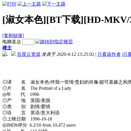
[淑女本色][BT下载][HD-MKV/3
[复制链接]
电梯直达
楼主
百度云资源
发表于 2020-4-12 13:25:02
|
只看该作者
|
只
-->
◎译 名 淑女本色/伴我一世情/贵妇的肖像/妮可基嫚之风情
◎片 名 The Portrait of a Lady
◎年 代 1996
◎产 地 英国/美国
◎类 别 剧情/爱情
◎语 言 英语/意大利语
◎上映日期 1996-10-18
◎IMDb评分 6.2/10 from 10,472 users