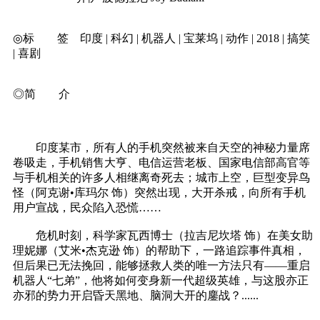
◎标 签 印度 | 科幻 | 机器人 | 宝莱坞 | 动作 | 2018 | 搞笑
| 喜剧
◎简 介
印度某市，所有人的手机突然被来自天空的神秘力量席
卷吸走，手机销售大亨、电信运营老板、国家电信部高官等
与手机相关的许多人相继离奇死去；城市上空，巨型变异鸟
怪（阿克谢•库玛尔 饰）突然出现，大开杀戒，向所有手机
用户宣战，民众陷入恐慌……
危机时刻，科学家瓦西博士（拉吉尼坎塔 饰）在美女助
理妮娜（艾米•杰克逊 饰）的帮助下，一路追踪事件真相，
但后果已无法挽回，能够拯救人类的唯一方法只有——重启
机器人“七弟”，他将如何变身新一代超级英雄，与这股亦正
亦邪的势力开启昏天黑地、脑洞大开的鏖战？......