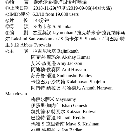
◎语 言 泰米尔语/泰卢固语/印地语
◎上映日期 2018-11-29(印度)/2019-09-06(中国大陆)
◎IMDb评分 6.3/10 from 19,688 users
◎片 长 148分钟
◎导 演 S·尚卡尔 S. Shankar
◎编 剧 杰亚莫汉 Jayamohan / 拉克希米·萨拉瓦纳库马
尔 Lakshmi Saravanakumar / S·尚卡尔 S. Shankar / 阿巴斯·特
里瓦拉 Abbas Tyrewala
◎主 演 拉吉尼坎塔 Rajinikanth
阿克谢·库玛尔 Akshay Kumar
艾米·杰克逊 Amy Jackson
阿迪勒·侯赛因 Adil Hussain
苏丹舒·潘迪 Sudhanshu Pandey
卡拉巴万·沙约翰 Kalabhavan Shajohn
阿南特·纳拉扬·马哈德凡 Ananth Narayan
Mahadevan
梅伊尔萨米 Mayilsamy
伊莎里·加内什 Ishari Ganesh
凯扎德·科特瓦尔 Kaizaad Kotwal
巴拉特·雷迪 Bharath Reddy
玛雅·S·克里希南 Maya S. Krishnan
乔伊·波德拉尼 Joy Badlani