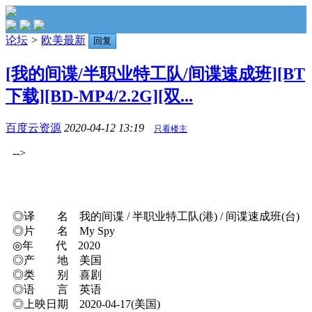
论坛
>
欧美最新
回复
[我的间谍/半职业特工队/间谍速成班][BT
下载][BD-MP4/2.2G][双...
百度云资源
2020-04-12 13:19
只看楼主
-->
◎译 名 我的间谍 / 半职业特工队(港) / 间谍速成班(台)
◎片 名 My Spy
◎年 代 2020
◎产 地 美国
◎类 别 喜剧
◎语 言 英语
◎上映日期 2020-04-17(美国)