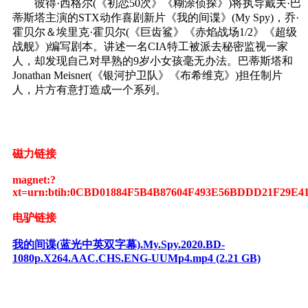
彼得·西格尔(《初恋50次》《糊涂侦探》)将执导戴夫·巴
蒂斯塔主演的STX动作喜剧新片《我的间谍》(My Spy)，乔·
霍贝尔＆埃里克·霍贝尔(《巨齿鲨》《赤焰战场1/2》《超级
战舰》)编写剧本。讲述一名CIA特工被派去秘密监视一家
人，却发现自己对早熟的9岁小女孩毫无办法。巴蒂斯塔和
Jonathan Meisner(《银河护卫队》《布希维克》)担任制片
人，片方有意打造成一个系列。
磁力链接
magnet:?
xt=urn:btih:0CBD01884F5B4B87604F493E56BDDD21F29E4
电驴链接
我的间谍(蓝光中英双字幕).My.Spy.2020.BD-
1080p.X264.AAC.CHS.ENG-UUMp4.mp4 (2.21 GB)