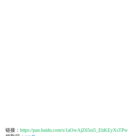
链接：
https://pan.baidu.com/s/1aOwAjZ65oi5_EhKEyXsTPw