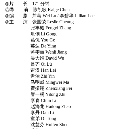
◎片 长 171 分钟
◎导 演 陈凯歌 Kaige Chen
◎编 剧 芦苇 Wei Lu / 李碧华 Lillian Lee
◎主 演 张国荣 Leslie Cheung
张丰毅 Fengyi Zhang
巩俐 Li Gong
葛优 You Ge
英达 Da Ying
蒋雯丽 Wenli Jiang
吴大维 David Wu
吕齐 Qi Lü
雷汉 Han Lei
尹治 Zhi Yin
马明威 Mingwei Ma
费振翔 Zhenxiang Fei
智一桐 Yitong Zhi
李春 Chun Li
赵海龙 Hailong Zhao
李丹 Dan Li
童弟 Di Tong
沈慧芬 Huifen Shen