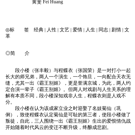
黄斐 Fei Huang
◎标 签 经典 | 人性 | 文艺 | 爱情 | 人生 | 同志 | 剧情 | 文
革
◎简 介
段小楼（张丰毅）与程蝶衣（张国荣）是一对打小一起
长大的师兄弟，两人一个演生，一个饰旦，一向配合天衣无
缝，尤其一出《霸王别姬》，更是誉满京城，为此，两人约
定合演一辈子《霸王别姬》。但两人对戏剧与人生关系的理
解有本质不同，段小楼深知戏非人生，程蝶衣则是人戏不
分。
段小楼在认为该成家立业之时迎娶了名妓菊仙（巩
俐），致使程蝶衣认定菊仙是可耻的第三者，使段小楼做了
叛徒，自此，三人围绕一出《霸王别姬》生出的爱恨情仇战
开始随着时代风云的变迁不断升级，终酿成悲剧。