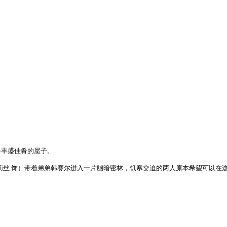
丰盛佳肴的屋子。
丝 饰）带着弟弟韩赛尔进入一片幽暗密林，饥寒交迫的两人原本希望可以在