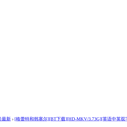
美最新
›
[格蕾特和韩塞尔][BT下载][HD-MKV/3.73G][英语中英双字] 