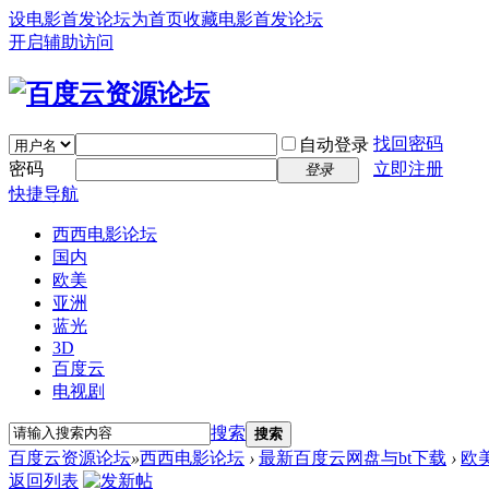
设电影首发论坛为首页
收藏电影首发论坛
开启辅助访问
找回密码
自动登录
密码
立即注册
登录
快捷导航
西西电影论坛
国内
欧美
亚洲
蓝光
3D
百度云
电视剧
搜索
搜索
百度云资源论坛
»
西西电影论坛
›
最新百度云网盘与bt下载
›
欧
返回列表