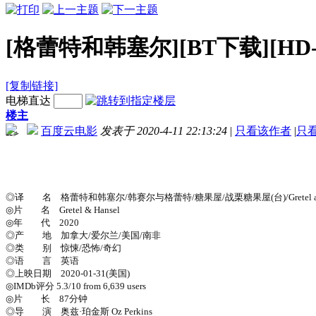
[格蕾特和韩塞尔][BT下载][HD-M
[复制链接]
电梯直达
楼主
百度云电影
发表于 2020-4-11 22:13:24
|
只看该作者
|
只
-->
◎译 名 格蕾特和韩塞尔/韩赛尔与格蕾特/糖果屋/战栗糖果屋(台)/Gretel and 
◎片 名 Gretel & Hansel
◎年 代 2020
◎产 地 加拿大/爱尔兰/美国/南非
◎类 别 惊悚/恐怖/奇幻
◎语 言 英语
◎上映日期 2020-01-31(美国)
◎IMDb评分 5.3/10 from 6,639 users
◎片 长 87分钟
◎导 演 奥兹·珀金斯 Oz Perkins