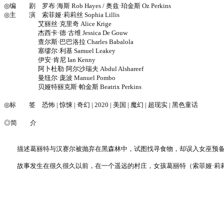
◎编 剧 罗布·海斯 Rob Hayes / 奥兹·珀金斯 Oz Perkins
◎主 演 索菲娅·莉莉丝 Sophia Lillis
艾丽丝·克里奇 Alice Krige
杰西卡·德·古维 Jessica De Gouw
查尔斯·巴巴洛拉 Charles Babalola
塞缪尔·利基 Samuel Leakey
伊安·肯尼 Ian Kenny
阿卜杜勒·阿尔沙瑞夫 Abdul Alshareef
曼纽尔·庞波 Manuel Pombo
贝娅特丽克斯·帕金斯 Beatrix Perkins
◎标 签 恐怖 | 惊悚 | 奇幻 | 2020 | 美国 | 魔幻 | 超现实 | 黑色童话
◎简 介
描述葛丽特与汉赛尔被抛弃在黑森林中，试图找寻食物，却误入女巫预备
故事发生在很久很久以前，在一个遥远的村庄，女孩葛丽特（索菲娅·莉莉