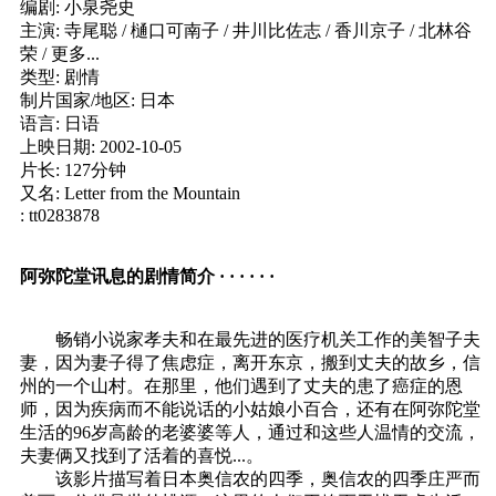
编剧: 小泉尧史
主演: 寺尾聪 / 樋口可南子 / 井川比佐志 / 香川京子 / 北林谷
荣 / 更多...
类型: 剧情
制片国家/地区: 日本
语言: 日语
上映日期: 2002-10-05
片长: 127分钟
又名: Letter from the Mountain
: tt0283878
阿弥陀堂讯息的剧情简介 · · · · · ·
畅销小说家孝夫和在最先进的医疗机关工作的美智子夫
妻，因为妻子得了焦虑症，离开东京，搬到丈夫的故乡，信
州的一个山村。在那里，他们遇到了丈夫的患了癌症的恩
师，因为疾病而不能说话的小姑娘小百合，还有在阿弥陀堂
生活的96岁高龄的老婆婆等人，通过和这些人温情的交流，
夫妻俩又找到了活着的喜悦...。
该影片描写着日本奥信农的四季，奥信农的四季庄严而