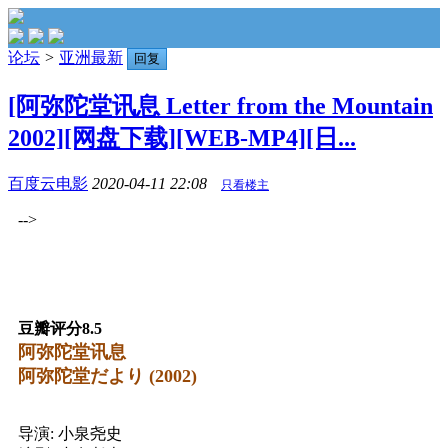
论坛
>
亚洲最新
回复
[阿弥陀堂讯息 Letter from the Mountain
2002][网盘下载][WEB-MP4][日...
百度云电影
2020-04-11 22:08
只看楼主
-->
豆瓣评分8.5
阿弥陀堂讯息
阿弥陀堂だより (2002)
导演: 小泉尧史