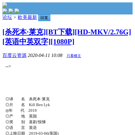
论坛
>
欧美最新
回复
[杀死本·莱克][BT下载][HD-MKV/2.76G]
[英语中英双字][1080P]
百度云资源
2020-04-11 10:08
只看楼主
-->
◎译 名 杀死本·莱克
◎片 名 Kill Ben Lyk
◎年 代 2019
◎产 地 英国
◎类 别 喜剧/惊悚
◎语 言 英语
◎上映日期 2019-03-06(英国)