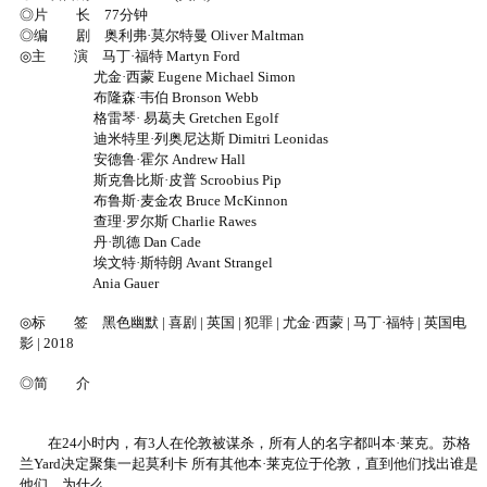
◎片 长 77分钟
◎编 剧 奥利弗·莫尔特曼 Oliver Maltman
◎主 演 马丁·福特 Martyn Ford
尤金·西蒙 Eugene Michael Simon
布隆森·韦伯 Bronson Webb
格雷琴· 易葛夫 Gretchen Egolf
迪米特里·列奥尼达斯 Dimitri Leonidas
安德鲁·霍尔 Andrew Hall
斯克鲁比斯·皮普 Scroobius Pip
布鲁斯·麦金农 Bruce McKinnon
查理·罗尔斯 Charlie Rawes
丹·凯德 Dan Cade
埃文特·斯特朗 Avant Strangel
Ania Gauer
◎标 签 黑色幽默 | 喜剧 | 英国 | 犯罪 | 尤金·西蒙 | 马丁·福特 | 英国电
影 | 2018
◎简 介
在24小时内，有3人在伦敦被谋杀，所有人的名字都叫本·莱克。苏格
兰Yard决定聚集一起莫利卡 所有其他本·莱克位于伦敦，直到他们找出谁是
他们，为什么。