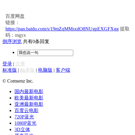
百度网盘
链接：
https://pan.baidu.com/s/19mZqMMsxdO8NUgpEXGFXgg
提取
码：mgyx
倒序浏览
共有0条回复
登录
|
注册
标准版
|
触屏版
|
电脑版
|
客户端
© Comsenz Inc.
国内最新电影
欧美最新电影
亚洲最新电影
百度云电影
720P蓝光
1080P蓝光
3D立体