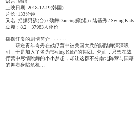
语言: 韩语
上映日期: 2018-12-19(韩国)
片长: 133分钟
又名: 摇摆男孩(台) / 劲舞Dancing癫(港) / 陆基秀 / Swing Kids
豆瓣：8.2 37983人评价
摇摆狂潮的剧情简介 · · · · · ·
叛逆青年奇秀在战俘营中被美国大兵的踢踏舞深深吸
引，于是加入了名为“Swing Kids”的舞团。然而，只想在战
俘营中尽情跳舞的小小梦想，却让这群不分南北阵营与国籍
的舞者身陷危机…