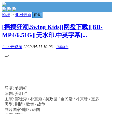
论坛
>
亚洲最新
回复
[摇摆狂潮.Swing Kids][网盘下载][BD-
MP4/6.51G][无水印.中英字幕]...
百度云资源
2020-04-11 10:03
只看楼主
-->
导演: 姜炯哲
编剧: 姜炯哲
主演: 都暻秀 / 朴慧秀 / 吴政世 / 金民浩 / 朴真珠 / 更多...
类型: 剧情 / 歌舞 / 战争
制片国家/地区: 韩国