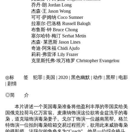
乔丹·朗 Jordan Long
杰森·王 Jason Wong
可可·萨姆纳 Coco Sumner
拉塞尔·巴洛格 Russell Balogh
布鲁斯·钟 Bruce Chong
塞尔哈特·梅汀 Serhat Metin
杰森· 莱恩斯 Jason Lines
奇迪·阿朱福 Chidi Ajufo
莉莉·弗雷泽 Lily Frazer
克里斯托弗·埃万格罗 Christopher Evangelou
◎标 签 犯罪 | 美国 | 2020 | 黑色幽默 | 动作 | 黑帮 | 电影
| 剧情
◎简 介
本片讲述一个英国毒枭准备将他盈利丰厚的帝国卖给美
国俄克拉荷马亿万富翁。麦康纳饰演这位欲将金盆洗手的毒
枭，道克瑞饰演毒枭妻子。戈尔丁饰演一位越南黑帮。格兰
特饰演一位拍到毒枭暗箱交易过程照片，欲用此来威胁毒枭
的摄影师。法瑞尔的角色名为“Coach”，他是一位综合格斗