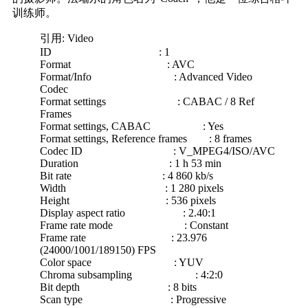
训练师。
引用: Video
ID : 1
Format : AVC
Format/Info : Advanced Video
Codec
Format settings : CABAC / 8 Ref
Frames
Format settings, CABAC : Yes
Format settings, Reference frames : 8 frames
Codec ID : V_MPEG4/ISO/AVC
Duration : 1 h 53 min
Bit rate : 4 860 kb/s
Width : 1 280 pixels
Height : 536 pixels
Display aspect ratio : 2.40:1
Frame rate mode : Constant
Frame rate : 23.976
(24000/1001/189150) FPS
Color space : YUV
Chroma subsampling : 4:2:0
Bit depth : 8 bits
Scan type : Progressive