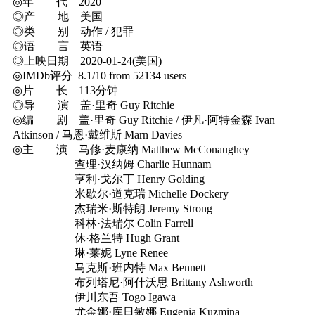
◎年 代 2020
◎产 地 美国
◎类 别 动作 / 犯罪
◎语 言 英语
◎上映日期 2020-01-24(美国)
◎IMDb评分 8.1/10 from 52134 users
◎片 长 113分钟
◎导 演 盖·里奇 Guy Ritchie
◎编 剧 盖·里奇 Guy Ritchie / 伊凡·阿特金森 Ivan
Atkinson / 马恩·戴维斯 Marn Davies
◎主 演 马修·麦康纳 Matthew McConaughey
查理·汉纳姆 Charlie Hunnam
亨利·戈尔丁 Henry Golding
米歇尔·道克瑞 Michelle Dockery
杰瑞米·斯特朗 Jeremy Strong
科林·法瑞尔 Colin Farrell
休·格兰特 Hugh Grant
琳·莱妮 Lyne Renee
马克斯·班内特 Max Bennett
布列塔尼·阿什沃思 Brittany Ashworth
伊川东吾 Togo Igawa
尤金娜·库日敏娜 Eugenia Kuzmina