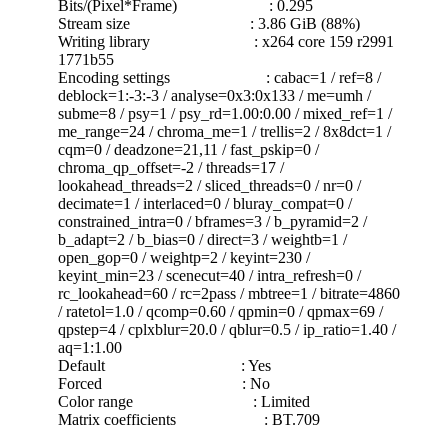
Bits/(Pixel*Frame) : 0.295
Stream size : 3.86 GiB (88%)
Writing library : x264 core 159 r2991
1771b55
Encoding settings : cabac=1 / ref=8 /
deblock=1:-3:-3 / analyse=0x3:0x133 / me=umh /
subme=8 / psy=1 / psy_rd=1.00:0.00 / mixed_ref=1 /
me_range=24 / chroma_me=1 / trellis=2 / 8x8dct=1 /
cqm=0 / deadzone=21,11 / fast_pskip=0 /
chroma_qp_offset=-2 / threads=17 /
lookahead_threads=2 / sliced_threads=0 / nr=0 /
decimate=1 / interlaced=0 / bluray_compat=0 /
constrained_intra=0 / bframes=3 / b_pyramid=2 /
b_adapt=2 / b_bias=0 / direct=3 / weightb=1 /
open_gop=0 / weightp=2 / keyint=230 /
keyint_min=23 / scenecut=40 / intra_refresh=0 /
rc_lookahead=60 / rc=2pass / mbtree=1 / bitrate=4860
/ ratetol=1.0 / qcomp=0.60 / qpmin=0 / qpmax=69 /
qpstep=4 / cplxblur=20.0 / qblur=0.5 / ip_ratio=1.40 /
aq=1:1.00
Default : Yes
Forced : No
Color range : Limited
Matrix coefficients : BT.709