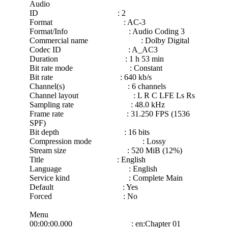
Audio
ID : 2
Format : AC-3
Format/Info : Audio Coding 3
Commercial name : Dolby Digital
Codec ID : A_AC3
Duration : 1 h 53 min
Bit rate mode : Constant
Bit rate : 640 kb/s
Channel(s) : 6 channels
Channel layout : L R C LFE Ls Rs
Sampling rate : 48.0 kHz
Frame rate : 31.250 FPS (1536
SPF)
Bit depth : 16 bits
Compression mode : Lossy
Stream size : 520 MiB (12%)
Title : English
Language : English
Service kind : Complete Main
Default : Yes
Forced : No
Menu
00:00:00.000 : en:Chapter 01