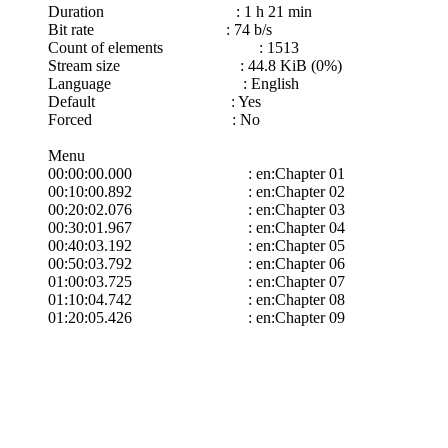
Duration : 1 h 21 min
Bit rate : 74 b/s
Count of elements : 1513
Stream size : 44.8 KiB (0%)
Language : English
Default : Yes
Forced : No
Menu
00:00:00.000 : en:Chapter 01
00:10:00.892 : en:Chapter 02
00:20:02.076 : en:Chapter 03
00:30:01.967 : en:Chapter 04
00:40:03.192 : en:Chapter 05
00:50:03.792 : en:Chapter 06
01:00:03.725 : en:Chapter 07
01:10:04.742 : en:Chapter 08
01:20:05.426 : en:Chapter 09