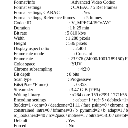
Format/Info : Advanced Video Codec
Format settings : CABAC / 5 Ref Frames
Format settings, CABAC : Yes
Format settings, Reference frames : 5 frames
Codec ID : V_MPEG4/ISO/AVC
Duration : 1 h 25 min
Bit rate : 5 810 kb/s
Width : 1 280 pixels
Height : 536 pixels
Display aspect ratio : 2.40:1
Frame rate mode : Constant
Frame rate : 23.976 (24000/1001/189150) F
Color space : YUV
Chroma subsampling : 4:2:0
Bit depth : 8 bits
Scan type : Progressive
Bits/(Pixel*Frame) : 0.353
Stream size : 3.47 GiB (79%)
Writing library : x264 core 159 r2991 1771b55
Encoding settings : cabac=1 / ref=5 / deblock=1:0:0 / an
8x8dct=1 / cqm=0 / deadzone=21,11 / fast_pskip=0 / chroma_qp_
constrained_intra=0 / bframes=3 / b_pyramid=2 / b_adapt=1 / b
rc_lookahead=40 / rc=2pass / mbtree=1 / bitrate=5810 / rateto
Default : Yes
Forced : No