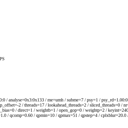
PS
alyse=0x3:0x133 / me=umh / subme=7 / psy=1 / psy_rd=1.00:0.00 
offset=-2 / threads=17 / lookahead_threads=2 / sliced_threads=0 / nr
_bias=0 / direct=1 / weightb=1 / open_gop=0 / weightp=2 / keyint=240 
l=1.0 / qcomp=0.60 / qpmin=10 / qpmax=51 / qpstep=4 / cplxblur=20.0 /