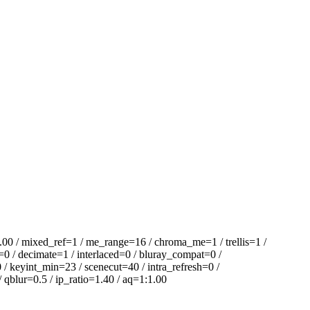
/ mixed_ref=1 / me_range=16 / chroma_me=1 / trellis=1 /
=0 / decimate=1 / interlaced=0 / bluray_compat=0 /
/ keyint_min=23 / scenecut=40 / intra_refresh=0 /
 qblur=0.5 / ip_ratio=1.40 / aq=1:1.00