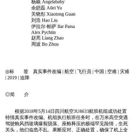
杨颖 Angelababy
余皑磊 Ailei Yu
关晓彤 Xiaotong Guan
刘浩 Hao Liu
伊拉尔·帕萨 Ilar Parsa
Alex Pychtin
赵亮 Liang Zhao
周波 Bo Zhou
◎标 签 真实事件改编 | 航空 | 飞行员 | 中国 | 空难 | 灾难
| 2019 | 迫降
◎简 介
根据2018年5月14日四川航空3U8633航班机组成功处置
特情真实事件改编。机组执行航班任务时，在万米高空突遇
驾驶舱风挡玻璃爆裂脱落、座舱释压的极端罕见险情，生死
关头，他们临危不乱、果断应对、正确处置，确保了机上全