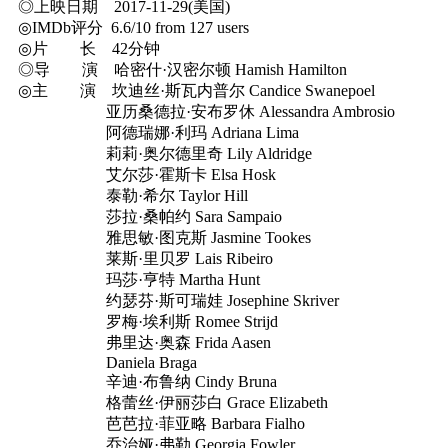
◎上映日期 2017-11-29(美国)
◎IMDb评分 6.6/10 from 127 users
◎片 长 42分钟
◎导 演 哈密什·汉密尔顿 Hamish Hamilton
◎主 演 坎迪丝·斯瓦内普尔 Candice Swanepoel
亚历桑德拉·安布罗休 Alessandra Ambrosio
阿德瑞娜·利玛 Adriana Lima
莉莉·奥尔德里奇 Lily Aldridge
艾尔莎·霍斯卡 Elsa Hosk
泰勒·希尔 Taylor Hill
莎拉·桑帕约 Sara Sampaio
雅思敏·图克斯 Jasmine Tookes
莱斯·里贝罗 Lais Ribeiro
玛莎·亨特 Martha Hunt
约瑟芬·斯可瑞娃 Josephine Skriver
罗梅·埃利斯 Romee Strijd
弗里达·奥森 Frida Aasen
Daniela Braga
辛迪·布鲁纳 Cindy Bruna
格蕾丝·伊丽莎白 Grace Elizabeth
芭芭拉·菲亚略 Barbara Fialho
乔治娅·弗勒 Georgia Fowler