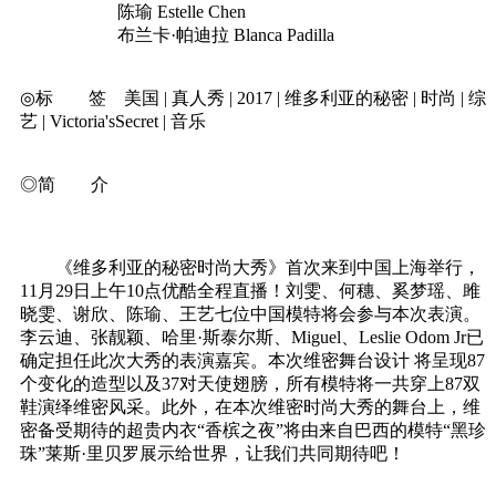
陈瑜 Estelle Chen
布兰卡·帕迪拉 Blanca Padilla
◎标 签 美国 | 真人秀 | 2017 | 维多利亚的秘密 | 时尚 | 综
艺 | Victoria'sSecret | 音乐
◎简 介
《维多利亚的秘密时尚大秀》首次来到中国上海举行，
11月29日上午10点优酷全程直播！刘雯、何穗、奚梦瑶、雎
晓雯、谢欣、陈瑜、王艺七位中国模特将会参与本次表演。
李云迪、张靓颖、哈里·斯泰尔斯、Miguel、Leslie Odom Jr已
确定担任此次大秀的表演嘉宾。本次维密舞台设计 将呈现87
个变化的造型以及37对天使翅膀，所有模特将一共穿上87双
鞋演绎维密风采。此外，在本次维密时尚大秀的舞台上，维
密备受期待的超贵内衣“香槟之夜”将由来自巴西的模特“黑珍
珠”莱斯·里贝罗展示给世界，让我们共同期待吧！