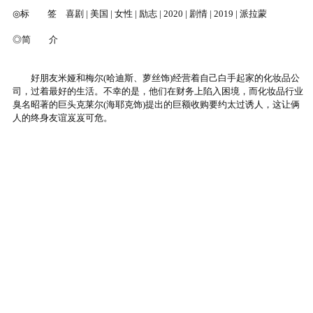
◎标 签 喜剧 | 美国 | 女性 | 励志 | 2020 | 剧情 | 2019 | 派拉蒙
◎简 介
好朋友米娅和梅尔(哈迪斯、萝丝饰)经营着自己白手起家的化妆品公
司，过着最好的生活。不幸的是，他们在财务上陷入困境，而化妆品行业
臭名昭著的巨头克莱尔(海耶克饰)提出的巨额收购要约太过诱人，这让俩
人的终身友谊岌岌可危。