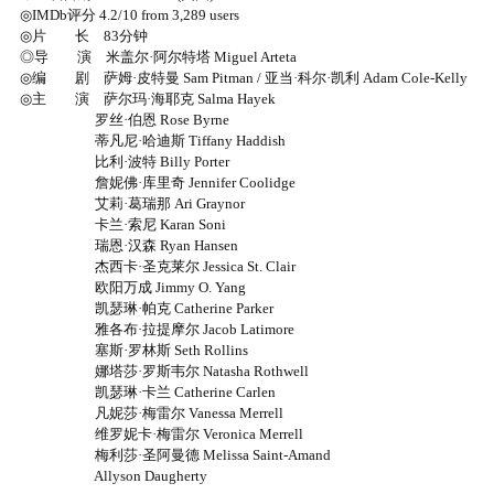
◎IMDb评分 4.2/10 from 3,289 users
◎片 长 83分钟
◎导 演 米盖尔·阿尔特塔 Miguel Arteta
◎编 剧 萨姆·皮特曼 Sam Pitman / 亚当·科尔·凯利 Adam Cole-Kelly
◎主 演 萨尔玛·海耶克 Salma Hayek
罗丝·伯恩 Rose Byrne
蒂凡尼·哈迪斯 Tiffany Haddish
比利·波特 Billy Porter
詹妮佛·库里奇 Jennifer Coolidge
艾莉·葛瑞那 Ari Graynor
卡兰·索尼 Karan Soni
瑞恩·汉森 Ryan Hansen
杰西卡·圣克莱尔 Jessica St. Clair
欧阳万成 Jimmy O. Yang
凯瑟琳·帕克 Catherine Parker
雅各布·拉提摩尔 Jacob Latimore
塞斯·罗林斯 Seth Rollins
娜塔莎·罗斯韦尔 Natasha Rothwell
凯瑟琳·卡兰 Catherine Carlen
凡妮莎·梅雷尔 Vanessa Merrell
维罗妮卡·梅雷尔 Veronica Merrell
梅利莎·圣阿曼德 Melissa Saint-Amand
Allyson Daugherty