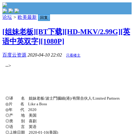
论坛
>
欧美最新
回复
[姐妹老板][BT下载][HD-MKV/2.99G][英
语中英双字][1080P]
百度云资源
2020-04-10 22:02
只看楼主
-->
◎译 名 姐妹老板/波士鬥腦細(港)/有限合伙人/Limited Partners
◎片 名 Like a Boss
◎年 代 2020
◎产 地 美国
◎类 别 喜剧
◎语 言 英语
◎上映日期 2020-01-10(美国)