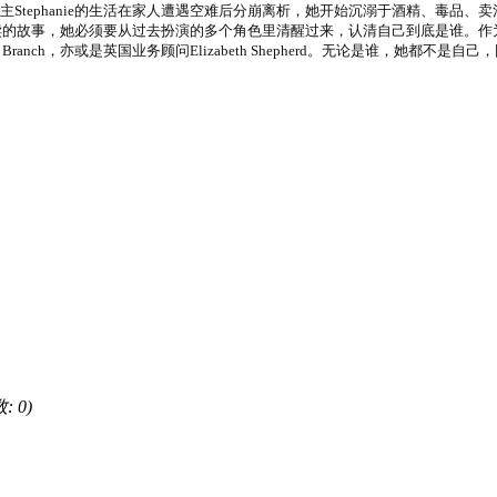
部曲的首部改编，女主Stephanie的生活在家人遭遇空难后分崩离析，她开始沉溺于
的故事，她必须要从过去扮演的多个角色里清醒过来，认清自己到底是谁。作为
学生Susan Branch，亦或是英国业务顾问Elizabeth Shepherd。无
: 0)