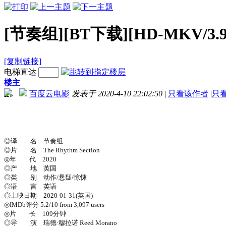
[节奏组][BT下载][HD-MKV/3.
[复制链接]
电梯直达
楼主
百度云电影
发表于 2020-4-10 22:02:50
|
只看该作者
|
只
-->
◎译 名 节奏组
◎片 名 The Rhythm Section
◎年 代 2020
◎产 地 英国
◎类 别 动作/悬疑/惊悚
◎语 言 英语
◎上映日期 2020-01-31(英国)
◎IMDb评分 5.2/10 from 3,097 users
◎片 长 109分钟
◎导 演 瑞德·穆拉诺 Reed Morano