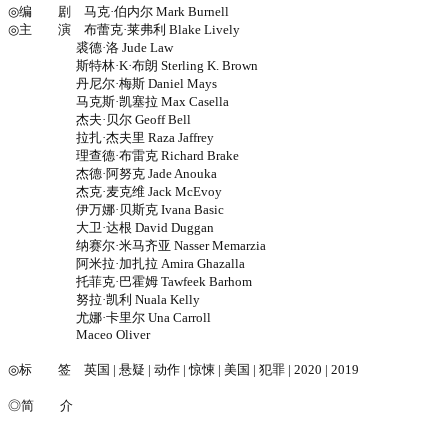
◎编 剧 马克·伯内尔 Mark Burnell
◎主 演 布蕾克·莱弗利 Blake Lively
裘德·洛 Jude Law
斯特林·K·布朗 Sterling K. Brown
丹尼尔·梅斯 Daniel Mays
马克斯·凯塞拉 Max Casella
杰夫·贝尔 Geoff Bell
拉扎·杰夫里 Raza Jaffrey
理查德·布雷克 Richard Brake
杰德·阿努克 Jade Anouka
杰克·麦克维 Jack McEvoy
伊万娜·贝斯克 Ivana Basic
大卫·达根 David Duggan
纳赛尔·米马齐亚 Nasser Memarzia
阿米拉·加扎拉 Amira Ghazalla
托菲克·巴霍姆 Tawfeek Barhom
努拉·凯利 Nuala Kelly
尤娜·卡里尔 Una Carroll
Maceo Oliver
◎标 签 英国 | 悬疑 | 动作 | 惊悚 | 美国 | 犯罪 | 2020 | 2019
◎简 介