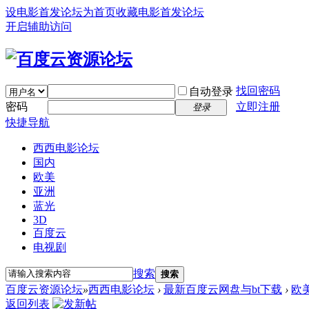
设电影首发论坛为首页
收藏电影首发论坛
开启辅助访问
找回密码
自动登录
密码
立即注册
登录
快捷导航
西西电影论坛
国内
欧美
亚洲
蓝光
3D
百度云
电视剧
搜索
搜索
百度云资源论坛
»
西西电影论坛
›
最新百度云网盘与bt下载
›
欧
返回列表