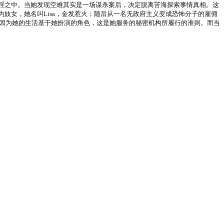
酒精、毒品、卖淫之中。当她发现空难其实是一场谋杀案后，决定脱离苦海探索事情真相。这
妓女，她名叫Lisa，金发惹火；随后从一名无政府主义变成恐怖分子的雇佣
论是谁，她都不是自己，因为她的生活基于她扮演的角色，这是她服务的秘密机构所履行的准则。而当