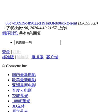
06c7d58939c4f9822cf191a93feb9bc6.torrent
(136.95 KB)
(下载次数: 96, 2020-4-10 21:57 上传)
倒序浏览
共有0条回复
登录
|
注册
标准版
|
触屏版
|
电脑版
|
客户端
© Comsenz Inc.
国内最新电影
欧美最新电影
亚洲最新电影
百度云电影
720P蓝光
1080P蓝光
3D立体
原盘蓝光