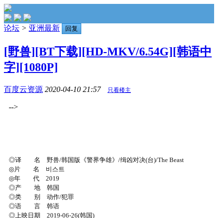
论坛
>
亚洲最新
回复
[野兽][BT下载][HD-MKV/6.54G][韩语中
字][1080P]
百度云资源
2020-04-10 21:57
只看楼主
-->
◎译 名 野兽/韩国版《警界争雄》/缉凶对决(台)/The Beast
◎片 名 비스트
◎年 代 2019
◎产 地 韩国
◎类 别 动作/犯罪
◎语 言 韩语
◎上映日期 2019-06-26(韩国)