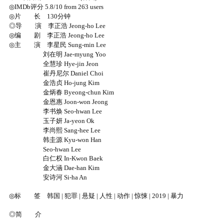
◎IMDb评分 5.8/10 from 263 users
◎片 长 130分钟
◎导 演 李正浩 Jeong-ho Lee
◎编 剧 李正浩 Jeong-ho Lee
◎主 演 李星民 Sung-min Lee
刘在明 Jae-myung Yoo
全慧珍 Hye-jin Jeon
崔丹尼尔 Daniel Choi
金浩贞 Ho-jung Kim
金炳春 Byeong-chun Kim
金恩惠 Joon-won Jeong
李书焕 Seo-hwan Lee
玉子妍 Ja-yeon Ok
李尚熙 Sang-hee Lee
韩圭源 Kyu-won Han
Seo-hwan Lee
白仁权 In-Kwon Baek
金大涵 Dae-han Kim
安诗河 Si-ha An
◎标 签 韩国 | 犯罪 | 悬疑 | 人性 | 动作 | 惊悚 | 2019 | 暴力
◎简 介