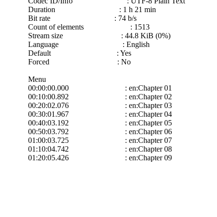
Codec ID/Info : UTF-8 Plain Text
Duration : 1 h 21 min
Bit rate : 74 b/s
Count of elements : 1513
Stream size : 44.8 KiB (0%)
Language : English
Default : Yes
Forced : No
Menu
00:00:00.000 : en:Chapter 01
00:10:00.892 : en:Chapter 02
00:20:02.076 : en:Chapter 03
00:30:01.967 : en:Chapter 04
00:40:03.192 : en:Chapter 05
00:50:03.792 : en:Chapter 06
01:00:03.725 : en:Chapter 07
01:10:04.742 : en:Chapter 08
01:20:05.426 : en:Chapter 09