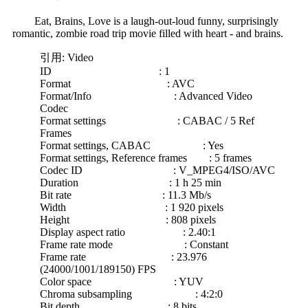
Eat, Brains, Love is a laugh-out-loud funny, surprisingly
romantic, zombie road trip movie filled with heart - and brains.
引用: Video
ID : 1
Format : AVC
Format/Info : Advanced Video
Codec
Format settings : CABAC / 5 Ref
Frames
Format settings, CABAC : Yes
Format settings, Reference frames : 5 frames
Codec ID : V_MPEG4/ISO/AVC
Duration : 1 h 25 min
Bit rate : 11.3 Mb/s
Width : 1 920 pixels
Height : 808 pixels
Display aspect ratio : 2.40:1
Frame rate mode : Constant
Frame rate : 23.976
(24000/1001/189150) FPS
Color space : YUV
Chroma subsampling : 4:2:0
Bit depth : 8 bits