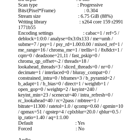
Scan type : Progressive
Bits/(Pixel*Frame) : 0.304
Stream size : 6.75 GiB (88%)
Writing library : x264 core 159 r2991
1771b55
Encoding settings : cabac=1 / ref=5 /
deblock=1:0:0 / analyse=0x3:0x133 / me=umh /
subme=7 / psy=1 / psy_rd=1.00:0.00 / mixed_ref=1 /
me_range=16 / chroma_me=1 / trellis=1 / 8x8dct=1 /
cqm=0 / deadzone=21,11 / fast_pskip=0 /
chroma_qp_offset=-2 / threads=18 /
lookahead_threads=3 / sliced_threads=0 / nr=0 /
decimate=1 / interlaced=0 / bluray_compat=0 /
constrained_intra=0 / bframes=3 / b_pyramid=2 /
b_adapt=1 / b_bias=0 / direct=1 / weightb=1 /
open_gop=0 / weightp=2 / keyint=240 /
keyint_min=23 / scenecut=40 / intra_refresh=0 /
rc_lookahead=40 / rc=2pass / mbtree=1 /
bitrate=11300 / ratetol=1.0 / qcomp=0.60 / qpmin=10
/ qpmax=51 / qpstep=4 / cplxblur=20.0 / qblur=0.5 /
ip_ratio=1.40 / aq=1:1.00
Default : Yes
Forced : No
Audio