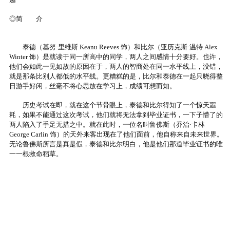
◎简 介
泰德（基努·里维斯 Keanu Reeves 饰）和比尔（亚历克斯·温特 Alex
Winter 饰）是就读于同一所高中的同学，两人之间感情十分要好。也许，
他们会如此一见如故的原因在于，两人的智商处在同一水平线上，没错，
就是那条比别人都低的水平线。更糟糕的是，比尔和泰德在一起只晓得整
日游手好闲，丝毫不将心思放在学习上，成绩可想而知。
历史考试在即，就在这个节骨眼上，泰德和比尔得知了一个惊天噩
耗，如果不能通过这次考试，他们就将无法拿到毕业证书，一下子懵了的
两人陷入了手足无措之中。就在此时，一位名叫鲁佛斯（乔治·卡林
George Carlin 饰）的天外来客出现在了他们面前，他自称来自未来世界。
无论鲁佛斯所言是真是假，泰德和比尔明白，他是他们那道毕业证书的唯
一一根救命稻草。