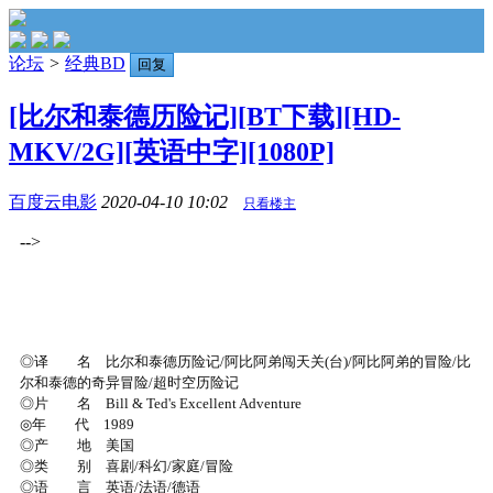
论坛
>
经典BD
回复
[比尔和泰德历险记][BT下载][HD-
MKV/2G][英语中字][1080P]
百度云电影
2020-04-10 10:02
只看楼主
-->
◎译 名 比尔和泰德历险记/阿比阿弟闯天关(台)/阿比阿弟的冒险/比
尔和泰德的奇异冒险/超时空历险记
◎片 名 Bill & Ted's Excellent Adventure
◎年 代 1989
◎产 地 美国
◎类 别 喜剧/科幻/家庭/冒险
◎语 言 英语/法语/德语