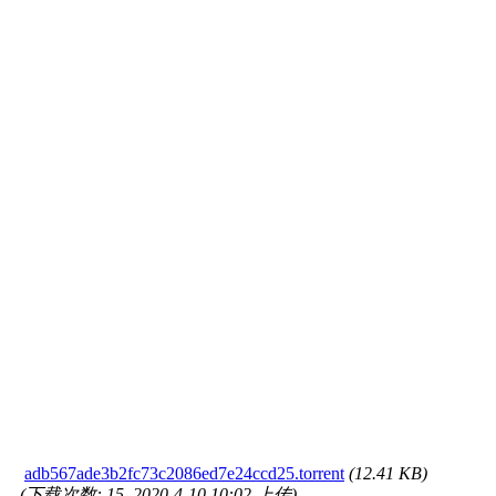
adb567ade3b2fc73c2086ed7e24ccd25.torrent
(12.41 KB)
(下载次数: 15, 2020-4-10 10:02 上传)