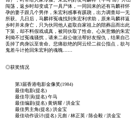
闯荡，返乡时却变成了一具尸体，一同回来的还有马麟祥怀
孕的妻子跟几个男伴，朱宏利感事有蹊跷，出力调查却一无
所获。几日后，马麟祥冤魂找到朱宏利求助，原来马麟祥返
乡时并未身亡，只为伙同他人盗取自家祖上的陪葬品而出此
下策，却不料假戏成真，被同伙取了性命。心灰意懒的朱宏
利拗不过冤魂骚扰，请来二叔公做法帮好友报仇，结果自己
丢掉了肉身以至丧命。悲痛欲绝的阿云经二叔公指点，欲与
鬼差斗计抢回朱宏利的魂魄……
◎获奖情况
第3届香港电影金像奖(1984)
最佳电影(提名)
最佳导演(提名) 午马
最佳编剧(提名) 黄炳耀 / 洪金宝
最佳男主角(提名) 洪金宝
最佳动作设计(提名) 元彪 / 林正英 / 陈会毅 / 洪金宝