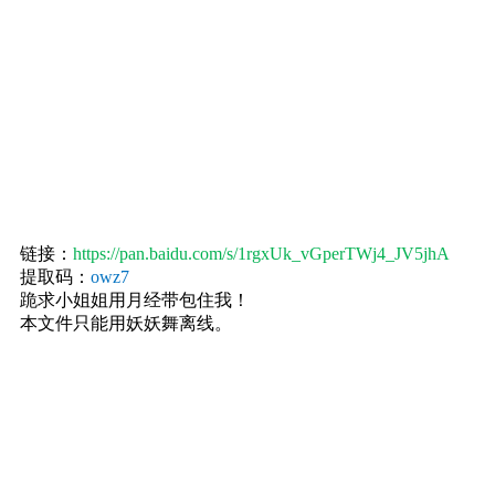
链接：
https://pan.baidu.com/s/1rgxUk_vGperTWj4_JV5jhA
提取码：
owz7
跪求小姐姐用月经带包住我！
本文件只能用妖妖舞离线。