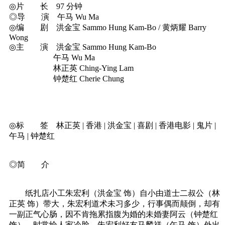
◎片 长 97 分钟
◎导 演 午马 Wu Ma
◎编 剧 洪金宝 Sammo Hung Kam-Bo / 黄炳耀 Barry
Wong
◎主 演 洪金宝 Sammo Hung Kam-Bo
午马 Wu Ma
林正英 Ching-Ying Lam
钟楚红 Cherie Chung
◎标 签 林正英 | 香港 | 洪金宝 | 喜剧 | 香港电影 | 鬼片 |
午马 | 钟楚红
◎简 介
纸扎店小工朱宏利（洪金宝 饰）自小由道士二叔公（林
正英 饰）带大，朱宏利道术未习多少，行事偶而颠倒，却有
一副正气心肠，因不肯拖累指腹为婚的未婚妻阿云（钟楚红
饰），时常给人家冷脸。朱宏利好友马麟祥（午马 饰）外出