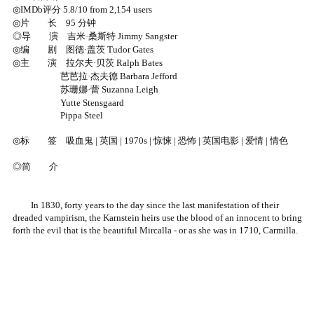
◎IMDb评分 5.8/10 from 2,154 users
◎片 长 95 分钟
◎导 演 吉米·桑斯特 Jimmy Sangster
◎编 剧 图德·盖茨 Tudor Gates
◎主 演 拉尔夫·贝茨 Ralph Bates
芭芭拉·杰夫德 Barbara Jefford
苏珊娜·蕾 Suzanna Leigh
Yutte Stensgaard
Pippa Steel
◎标 签 吸血鬼 | 英国 | 1970s | 惊悚 | 恐怖 | 英国电影 | 爱情 | 情色
◎简 介
In 1830, forty years to the day since the last manifestation of their
dreaded vampirism, the Karnstein heirs use the blood of an innocent to bring
forth the evil that is the beautiful Mircalla - or as she was in 1710, Carmilla.