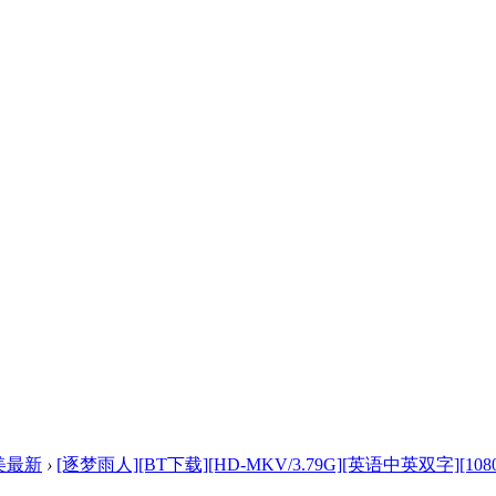
美最新
›
[逐梦雨人][BT下载][HD-MKV/3.79G][英语中英双字][1080P 