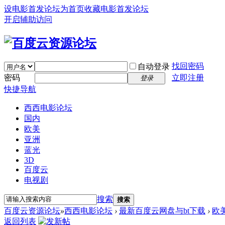
设电影首发论坛为首页
收藏电影首发论坛
开启辅助访问
找回密码
自动登录
密码
立即注册
登录
快捷导航
西西电影论坛
国内
欧美
亚洲
蓝光
3D
百度云
电视剧
搜索
搜索
百度云资源论坛
»
西西电影论坛
›
最新百度云网盘与bt下载
›
欧
返回列表