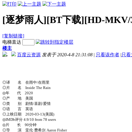
[逐梦雨人][BT下载][HD-MKV/3
[复制链接]
电梯直达
楼主
百度云资源
发表于 2020-4-8 21:31:08
|
只看该作者
|
只看
-->
◎译 名 在雨中/在雨里
◎片 名 Inside The Rain
◎年 代 2020
◎产 地 美国
◎类 别 剧情/喜剧/爱情
◎语 言 英语
◎上映日期 2020-03-13(美国)
◎IMDb评分 4.9/10 from 78 users
◎片 长 90分钟
◎导 演 亚伦·费希尔 Aaron Fisher