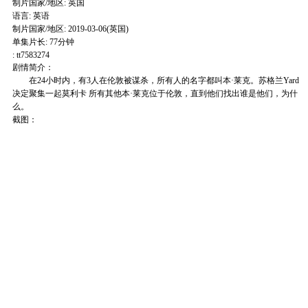
制片国家/地区: 英国
语言: 英语
制片国家/地区: 2019-03-06(英国)
单集片长: 77分钟
: tt7583274
剧情简介：
在24小时内，有3人在伦敦被谋杀，所有人的名字都叫本·莱克。苏格兰Yard
决定聚集一起莫利卡 所有其他本·莱克位于伦敦，直到他们找出谁是他们，为什
么。
截图：