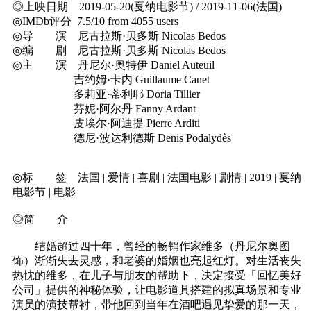
◎上映日期 2019-05-20(戛纳电影节) / 2019-11-06(法国)
◎IMDb评分 7.5/10 from 4055 users
◎导 演 尼古拉斯·贝多斯 Nicolas Bedos
◎编 剧 尼古拉斯·贝多斯 Nicolas Bedos
◎主 演 丹尼尔·奥特伊 Daniel Auteuil
吉约姆·卡内 Guillaume Canet
多莉亚·蒂利耶 Doria Tillier
芬妮·阿尔丹 Fanny Ardant
皮埃尔·阿迪提 Pierre Arditi
德尼·波达利德斯 Denis Podalydès
◎标 签 法国 | 爱情 | 喜剧 | 法国电影 | 剧情 | 2019 | 戛纳
电影节 | 电影
◎简 介
结婚超过四十年，曾经的畅销作家维多（丹尼尔奥图
饰）渐渐失去灵感，和老婆的婚姻也亮起红灯。对生活丧失
热忱的维多，在儿子与朋友的帮助下，决定接受「回忆美好
公司」提供的神秘体验，让电影道具搭建的拟真场景和专业
演员的演技帮衬，带他回到当年在酒吧遇见挚爱的那一天，