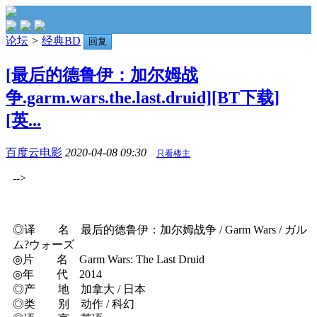
论坛
>
经典BD
回复
[最后的德鲁伊：加尔姆战
争.garm.wars.the.last.druid][BT下载]
[英...
百度云电影
2020-04-08 09:30
只看楼主
-->
◎译 名 最后的德鲁伊：加尔姆战争 / Garm Wars / ガル
ム?ウォーズ
◎片 名 Garm Wars: The Last Druid
◎年 代 2014
◎产 地 加拿大 / 日本
◎类 别 动作 / 科幻