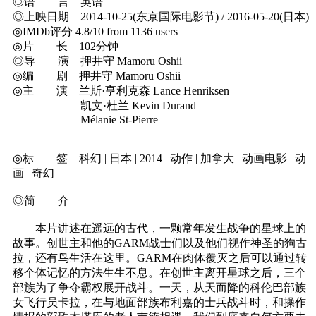
◎语 言 英语
◎上映日期 2014-10-25(东京国际电影节) / 2016-05-20(日本)
◎IMDb评分 4.8/10 from 1136 users
◎片 长 102分钟
◎导 演 押井守 Mamoru Oshii
◎编 剧 押井守 Mamoru Oshii
◎主 演 兰斯·亨利克森 Lance Henriksen
凯文·杜兰 Kevin Durand
Mélanie St-Pierre
◎标 签 科幻 | 日本 | 2014 | 动作 | 加拿大 | 动画电影 | 动
画 | 奇幻
◎简 介
本片讲述在遥远的古代，一颗常年发生战争的星球上的
故事。创世主和他的GARM战士们以及他们视作神圣的狗古
拉，还有鸟生活在这里。GARM在肉体覆灭之后可以通过转
移个体记忆的方法生生不息。在创世主离开星球之后，三个
部族为了争夺霸权展开战斗。一天，从天而降的科伦巴部族
女飞行员卡拉，在与地面部族布利嘉的士兵战斗时，和操作