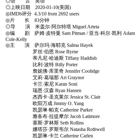
◎语 言 英语
◎上映日期 2020-01-10(美国)
◎IMDb评分 4.3/10 from 2692 users
◎片 长 83分钟
◎导 演 米盖尔·阿尔特塔 Miguel Arteta
◎编 剧 萨姆·皮特曼 Sam Pitman / 亚当·科尔·凯利 Adam
Cole-Kelly
◎主 演 萨尔玛·海耶克 Salma Hayek
罗丝·伯恩 Rose Byrne
蒂凡尼·哈迪斯 Tiffany Haddish
比利·波特 Billy Porter
詹妮佛·库里奇 Jennifer Coolidge
艾莉·葛瑞那 Ari Graynor
卡兰·索尼 Karan Soni
瑞恩·汉森 Ryan Hansen
杰西卡·圣克莱尔 Jessica St. Clair
欧阳万成 Jimmy O. Yang
凯瑟琳·帕克 Catherine Parker
雅各布·拉提摩尔 Jacob Latimore
塞斯·罗林斯 Seth Rollins
娜塔莎·罗斯韦尔 Natasha Rothwell
凯瑟琳·卡兰 Catherine Carlen