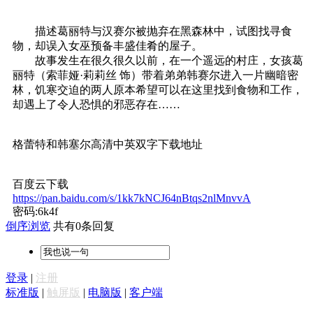
描述葛丽特与汉赛尔被抛弃在黑森林中，试图找寻食
物，却误入女巫预备丰盛佳肴的屋子。
故事发生在很久很久以前，在一个遥远的村庄，女孩葛
丽特（索菲娅·莉莉丝 饰）带着弟弟韩赛尔进入一片幽暗密
林，饥寒交迫的两人原本希望可以在这里找到食物和工作，
却遇上了令人恐惧的邪恶存在……
格蕾特和韩塞尔高清中英双字下载地址
百度云下载
https://pan.baidu.com/s/1kk7kNCJ64nBtqs2nlMnvvA
密码:6k4f
倒序浏览
共有0条回复
登录
|
注册
标准版
|
触屏版
|
电脑版
|
客户端