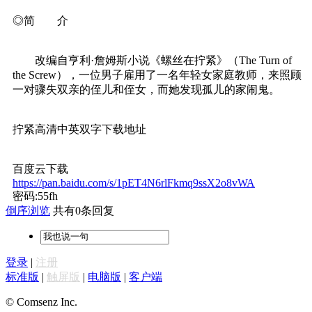
◎简 介
改编自亨利·詹姆斯小说《螺丝在拧紧》（The Turn of
the Screw），一位男子雇用了一名年轻女家庭教师，来照顾
一对骤失双亲的侄儿和侄女，而她发现孤儿的家闹鬼。
拧紧高清中英双字下载地址
百度云下载
https://pan.baidu.com/s/1pET4N6rlFkmq9ssX2o8vWA
密码:55fh
倒序浏览
共有0条回复
登录
|
注册
标准版
|
触屏版
|
电脑版
|
客户端
© Comsenz Inc.