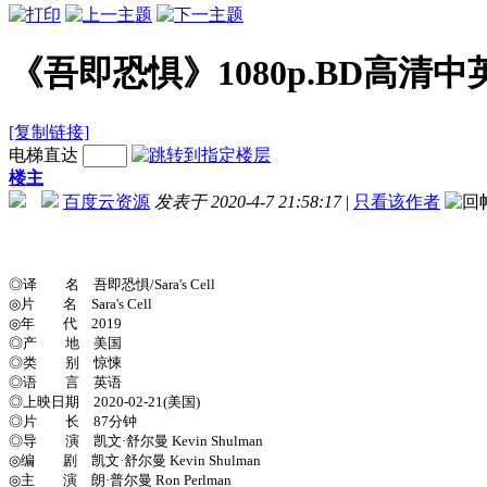
《吾即恐惧》1080p.BD高清
[复制链接]
电梯直达
楼主
百度云资源
发表于 2020-4-7 21:58:17
|
只看该作者
◎译 名 吾即恐惧/Sara's Cell
◎片 名 Sara's Cell
◎年 代 2019
◎产 地 美国
◎类 别 惊悚
◎语 言 英语
◎上映日期 2020-02-21(美国)
◎片 长 87分钟
◎导 演 凯文·舒尔曼 Kevin Shulman
◎编 剧 凯文·舒尔曼 Kevin Shulman
◎主 演 朗·普尔曼 Ron Perlman