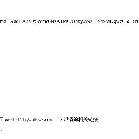
Db0BmdHAucHA2My5vcmc6NzA1MC/O4by0v9a+5S4xMDgwcC5CR
件至
aa635343@outlook.com
，立即清除相关链接
s .