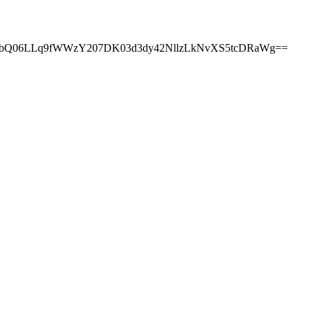
NbQ06LLq9fWWzY207DK03d3dy42NllzLkNvXS5tcDRaWg==