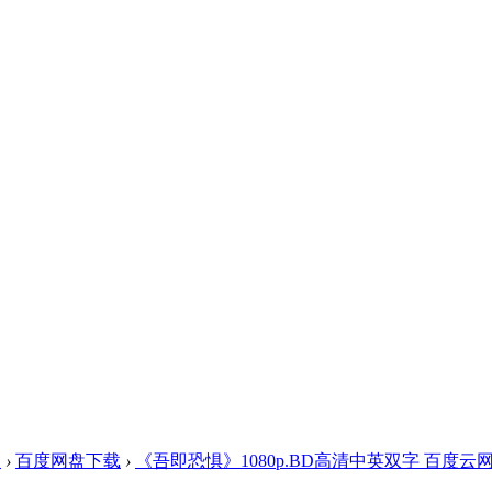
盘
›
百度网盘下载
›
《吾即恐惧》1080p.BD高清中英双字 百度云网盘