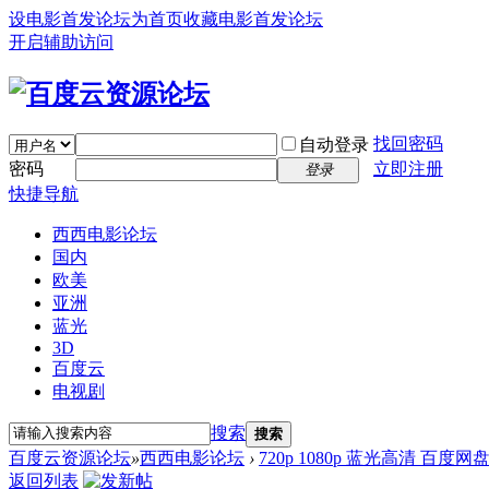
设电影首发论坛为首页
收藏电影首发论坛
开启辅助访问
找回密码
自动登录
密码
立即注册
登录
快捷导航
西西电影论坛
国内
欧美
亚洲
蓝光
3D
百度云
电视剧
搜索
搜索
百度云资源论坛
»
西西电影论坛
›
720p 1080p 蓝光高清 百度网
返回列表