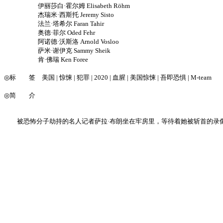
伊丽莎白·霍尔姆 Elisabeth Röhm
杰瑞米·西斯托 Jeremy Sisto
法兰·塔希尔 Faran Tahir
奥德·菲尔 Oded Fehr
阿诺德·沃斯洛 Arnold Vosloo
萨米·谢伊克 Sammy Sheik
肯·佛瑞 Ken Foree
◎标 签 美国 | 惊悚 | 犯罪 | 2020 | 血腥 | 美国惊悚 | 吾即恐惧 | M-team
◎简 介
被恐怖分子劫持的名人记者萨拉·布朗坐在牢房里，等待着她被斩首的录像