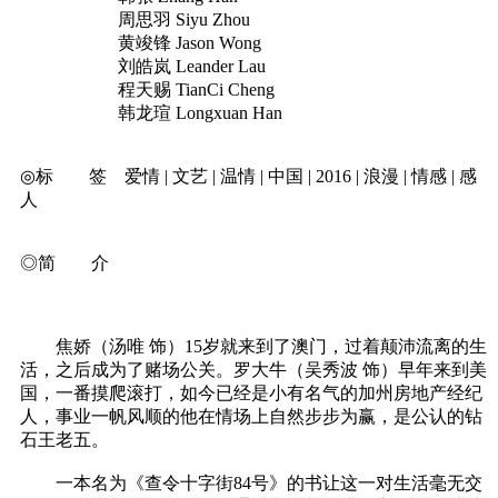
周思羽 Siyu Zhou
黄竣锋 Jason Wong
刘皓岚 Leander Lau
程天赐 TianCi Cheng
韩龙瑄 Longxuan Han
◎标 签 爱情 | 文艺 | 温情 | 中国 | 2016 | 浪漫 | 情感 | 感
人
◎简 介
焦娇（汤唯 饰）15岁就来到了澳门，过着颠沛流离的生
活，之后成为了赌场公关。罗大牛（吴秀波 饰）早年来到美
国，一番摸爬滚打，如今已经是小有名气的加州房地产经纪
人，事业一帆风顺的他在情场上自然步步为赢，是公认的钻
石王老五。
一本名为《查令十字街84号》的书让这一对生活毫无交