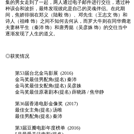
集的男女走到了一起，两人通过电子邮件进行交往，透过种
种误会和波折，最终发现彼此是自己的灵魂伴侣。在此期
间，焦娇徘徊在郑义（陆毅 饰）、邓先生（王志文 饰）和
诗人（祖峰 饰）之间不知何去何从，而罗大牛则在同华裔老
夫妻林平生（秦沛 饰）和唐秀懿（吴彦姝 饰）的交往当中
逐渐发现了人生的道义。
◎获奖情况
第53届台北金马影展 (2016)
金马奖最佳男配角(提名) 秦沛
金马奖最佳女配角(提名) 吴彦姝
金马奖最佳原著剧本(提名) 薛晓路 / 焦华静
第36届香港电影金像奖 (2017)
最佳女主角(提名) 汤唯
最佳男配角(提名) 秦沛
第3届豆瓣电影年度榜单 (2016)