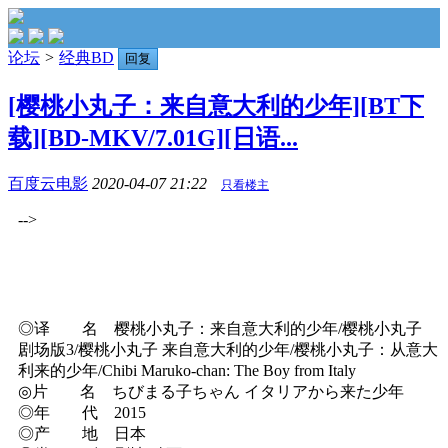
论坛
>
经典BD
回复
[樱桃小丸子：来自意大利的少年][BT下
载][BD-MKV/7.01G][日语...
百度云电影
2020-04-07 21:22
只看楼主
-->
◎译 名 樱桃小丸子：来自意大利的少年/樱桃小丸子
剧场版3/樱桃小丸子 来自意大利的少年/樱桃小丸子：从意大
利来的少年/Chibi Maruko-chan: The Boy from Italy
◎片 名 ちびまる子ちゃん イタリアから来た少年
◎年 代 2015
◎产 地 日本