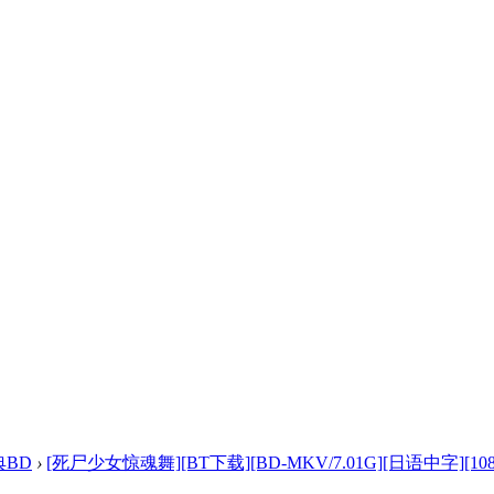
典BD
›
[死尸少女惊魂舞][BT下载][BD-MKV/7.01G][日语中字][108 .