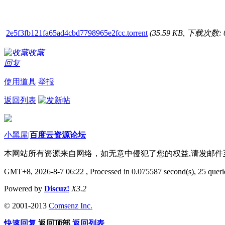
2e5f3fb121fa65ad4cbd7798965e2fcc.torrent
(35.59 KB, 下载次数: 
收藏
回复
使用道具
举报
返回列表
小黑屋
|
百度云资源论坛
本网站所有资源来自网络，如无意中侵犯了您的权益,请发邮
GMT+8, 2026-8-7 06:22
, Processed in 0.075587 second(s), 25 querie
Powered by
Discuz!
X3.2
© 2001-2013
Comsenz Inc.
快速回复
返回顶部
返回列表