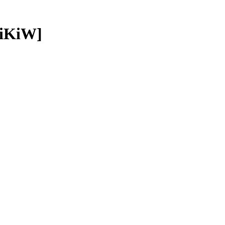
iKiW]