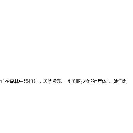
在森林中清扫时，居然发现一具美丽少女的“尸体”。她们利