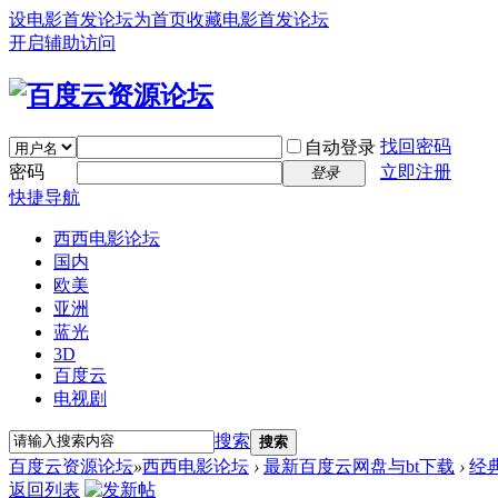
设电影首发论坛为首页
收藏电影首发论坛
开启辅助访问
找回密码
自动登录
密码
立即注册
登录
快捷导航
西西电影论坛
国内
欧美
亚洲
蓝光
3D
百度云
电视剧
搜索
搜索
百度云资源论坛
»
西西电影论坛
›
最新百度云网盘与bt下载
›
经
返回列表